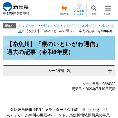
ペ
メ
ー
ニ
ジ
ュ
の
ー
先
を
トップページ
>
分類でさがす
>
まちづくり・地域づくり
>
地域づく
現在地
頭
飛
り
>
【糸魚川】「凛のいといがわ通信」 過去の記事（令和8年度）
で
ば
本
す。
し
【糸魚川】「凛のいといがわ通信」
文
て
過去の記事（令和8年度）
本
文
へ
ページ内目次
ページ番号：0824329
更新日：2026年7月10日更新
久比岐自転車道PRキャラクター「久比岐 凛（くびき り
ん）」が、糸魚川の風景やイベント、糸魚川地域振興局の事業