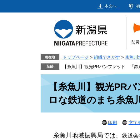
ペ
メ
本文へ
初
ー
ニ
ジ
ュ
の
ー
先
を
頭
飛
防災
で
ば
す。
し
トップページ
>
組織でさがす
>
糸魚川
現在地
て
【糸魚川】観光PRパンフレット 「鉄
本
本
文
【糸魚川】観光PR
文
へ
ロな鉄道のまち糸魚
印刷
文字
糸魚川地域振興局では、
鉄道会