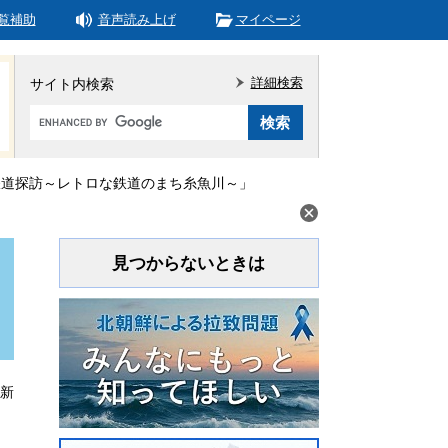
覧補助
音声読み上げ
マイページ
詳細検索
サイト内検索
Google
カ
ス
タ
鉄道探訪～レトロな鉄道のまち糸魚川～」
ム
検
索
見つからないときは
更新