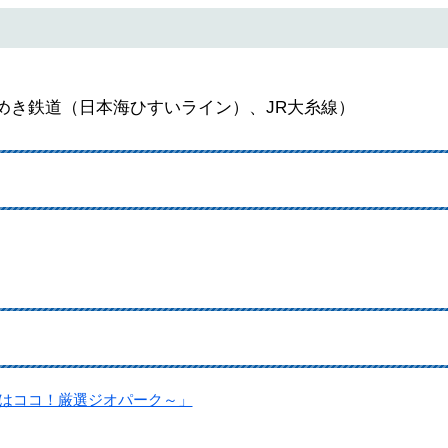
めき鉄道（日本海ひすいライン）、JR大糸線）
ずはココ！厳選ジオパーク～」