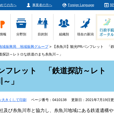
めての方へ
事業者の方へ
Foreign Language
閲
情報
分野別
目的別
組織別
現在の新潟
地域振興局 地域振興グループ
>
【糸魚川】観光PRパンフレット 「
道探訪～レトロな鉄道のまち糸魚川～」
パンフレット 「鉄道探訪～レト
川～」
を大きくして印刷
ページ番号：0410138
更新日：2021年7月19日
社及び糸魚川市と協力し、糸魚川地域にある鉄道遺構や