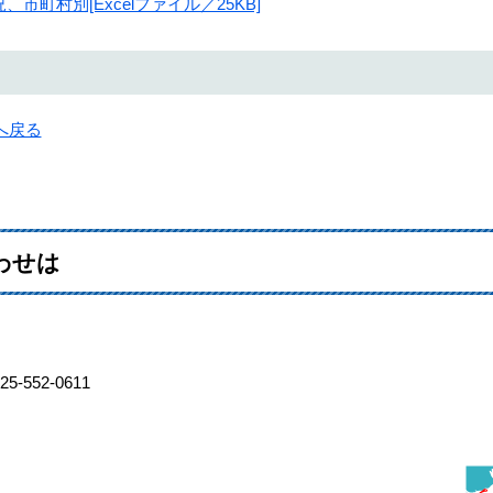
市町村別[Excelファイル／25KB]
へ戻る
わせは
-552-0611