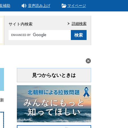
覧補助
音声読み上げ
マイページ
詳細検索
サイト内検索
Google
カ
ス
タ
ム
検
索
見つからないときは
更新