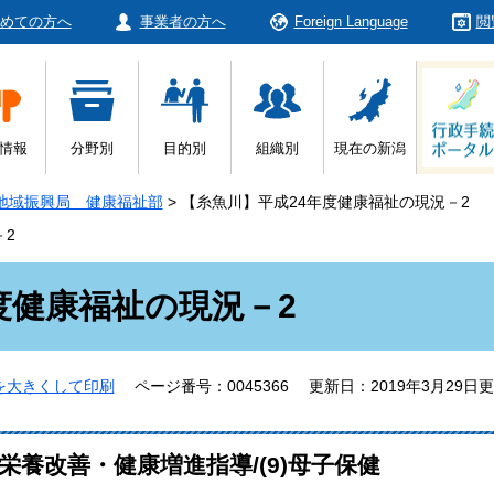
めての方へ
事業者の方へ
Foreign Language
閲
情報
分野別
目的別
組織別
現在の新潟
地域振興局 健康福祉部
>
【糸魚川】平成24年度健康福祉の現況－2
－2
度健康福祉の現況－2
を大きくして印刷
ページ番号：0045366
更新日：2019年3月29日
(8)栄養改善・健康増進指導/(9)母子保健