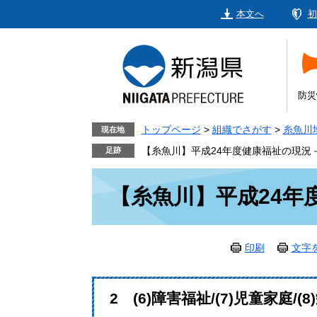
ペ
メ
本文へ
初
ー
ニ
ジ
ュ
の
ー
先
を
頭
飛
防災
で
ば
す。
し
トップページ
>
組織でさがす
>
糸魚川
現在地
て
【糸魚川】平成24年度健康福祉の現況
本
本
文
【糸魚川】平成24年
文
へ
印刷
文字
2 (6)障害福祉/(7)児童家庭/