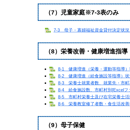
（7）児童家庭※7-3表のみ
7-3 母子・寡婦福祉資金貸付決定状況、市
（8）栄養改善・健康増進指導
8-1 健康増進（栄養・運動等指導）状況
8-2 健康増進（給食施設等指導）状況[
8-3 栄養士就業者数、就業先・市町村別
8-4 給食施設数、市町村別[Excelフ
8-5 市町村栄養士及び在宅栄養士活動
8-6 栄養教室修了者数・食生活改善推
（9）母子保健