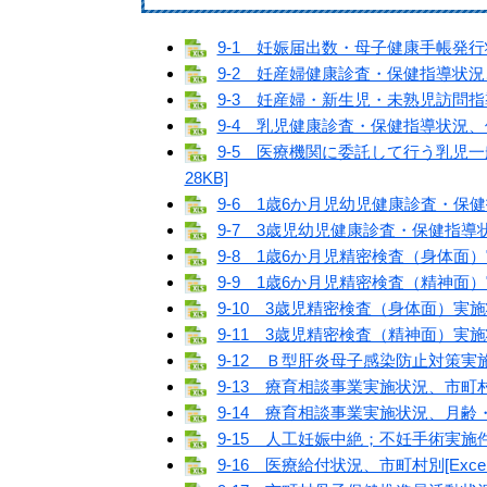
9-1 妊娠届出数・母子健康手帳発行状況
9-2 妊産婦健康診査・保健指導状況、
9-3 妊産婦・新生児・未熟児訪問指導
9-4 乳児健康診査・保健指導状況、保
9-5 医療機関に委託して行う乳児一
28KB]
9-6 1歳6か月児幼児健康診査・保健
9-7 3歳児幼児健康診査・保健指導状
9-8 1歳6か月児精密検査（身体面）実
9-9 1歳6か月児精密検査（精神面）実
9-10 3歳児精密検査（身体面）実施状
9-11 3歳児精密検査（精神面）実施状
9-12 Ｂ型肝炎母子感染防止対策実施状
9-13 療育相談事業実施状況、市町村別[
9-14 療育相談事業実施状況、月齢・年
9-15 人工妊娠中絶；不妊手術実施件
9-16 医療給付状況、市町村別[Exce