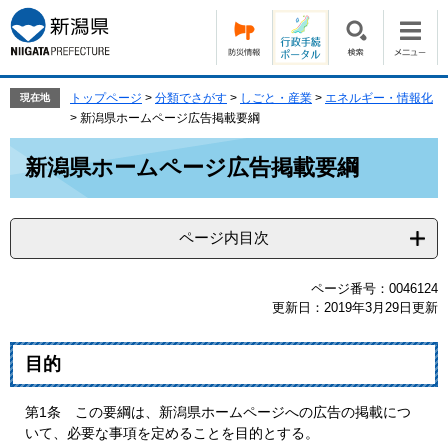
ペ
メ
ー
ニ
ジ
ュ
の
ー
先
を
トップページ
>
分類でさがす
>
しごと・産業
>
エネルギー・情報化
現在地
頭
飛
>
新潟県ホームページ広告掲載要綱
で
ば
本
す。
し
新潟県ホームページ広告掲載要綱
文
て
本
文
ページ内目次
へ
ページ番号：0046124
更新日：2019年3月29日更新
目的
第1条 この要綱は、新潟県ホームページへの広告の掲載につ
いて、必要な事項を定めることを目的とする。