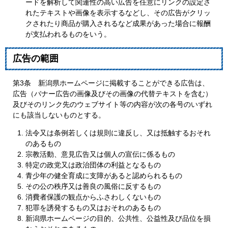
ードを解析して関連性の高い広告を任意にリンクの設定さ
れたテキストや画像を表示するなどし、その広告がクリッ
クされたり商品が購入されるなど成果があった場合に報酬
が支払われるものをいう。
広告の範囲
第3条 新潟県ホームページに掲載することができる広告は、
広告（バナー広告の画像及びその画像の代替テキストを含む）
及びそのリンク先のウェブサイト等の内容が次の各号のいずれ
にも該当しないものとする。
法令又は条例若しくは規則に違反し、又は抵触するおそれ
のあるもの
宗教活動、意見広告又は個人の宣伝に係るもの
特定の政党又は政治団体の利益となるもの
青少年の健全育成に支障があると認められるもの
その公の秩序又は善良の風俗に反するもの
消費者保護の観点からふさわしくないもの
犯罪を誘発するもの又はおそれのあるもの
新潟県ホームページの目的、公共性、公益性及び品位を損