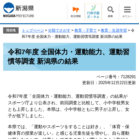
ペ
メ
ー
ニ
ジ
ュ
の
ー
先
を
トップページ
>
分類でさがす
>
教育・子育て
>
教育・生涯学習
>
令
現在地
頭
飛
和7年度 全国体力・運動能力、運動習慣等調査 新潟県の結果
で
ば
本
す。
し
令和7年度 全国体力・運動能力、運動習
文
て
慣等調査 新潟県の結果
本
文
へ
ページ番号：7128291
更新日：2025年12月22日更新
令和7年度「全国体力・運動能力、運動習慣等調査」の結果が
スポーツ庁より公表され、前回調査と比較して、小中学校男女
とも上昇しました。本県は、小中学校ともに男子が上昇し、女
子が低下しました。
本県では、「運動やスポーツをすることは好き」、「体育・保
健体育の授業が楽しい」と感じる児童生徒を増やし、自ら運動