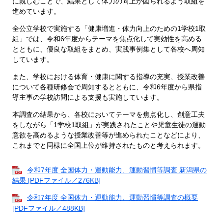
に親しむことで、結果として体力の向上が図られるよう取組を
進めています。
全公立学校で実施する「健康増進・体力向上のための1学校1取
組」では、令和6年度からテーマを焦点化して実効性を高める
とともに、優良な取組をまとめ、実践事例集として各校へ周知
しています。
また、学校における体育・健康に関する指導の充実、授業改善
について各種研修会で周知するとともに、令和6年度から県指
導主事の学校訪問による支援も実施しています。
本調査の結果から、各校においてテーマを焦点化し、創意工夫
をしながら「1学校1取組」が実践されたことや児童生徒の運動
意欲を高めるような授業改善等が進められたことなどにより、
これまでと同様に全国上位が維持されたものと考えられます。
令和7年度 全国体力・運動能力、運動習慣等調査 新潟県の
結果 [PDFファイル／276KB]
令和7年度 全国体力・運動能力、運動習慣等調査の概要
[PDFファイル／488KB]