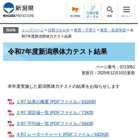
ペ
メ
ー
ニ
ジ
ュ
の
ー
先
を
トップページ
>
分類でさがす
>
教育・子育て
>
教育・生涯学習
>
令
現在地
頭
飛
和7年度新潟県体力テスト結果
で
ば
本
す。
し
令和7年度新潟県体力テスト結果
文
て
本
ページ番号：0713051
文
更新日：2025年12月10日更新
へ
本年度実施した新潟県体力テストの結果をお知らせします
1 R7 結果の概要 [PDFファイル／632KB]
2 R7 測定値一覧 [PDFファイル／73KB]
3 R7 平均値一覧 [PDFファイル／56KB]
4 R7 レーダーチャート [PDFファイル／682KB]