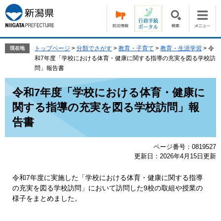
ペ
メ
ー
ニ
ジ
ュ
の
ー
先
を
トップページ
>
分類でさがす
>
教育・子育て
>
教育・生涯学習
>
令
現在地
頭
飛
和7年度「学校における体育・健康に関する指導の充実を図る学校訪
で
ば
問」報告書
す。
し
本
て
令和7年度「学校における体育・健康に
文
本
関する指導の充実を図る学校訪問」報
文
へ
告書
ページ番号：0819527
更新日：2026年4月15日更新
令和7年度に実施した「学校における体育・健康に関する指導
の充実を図る学校訪問」において訪問した9校の取組や授業の
様子をまとめました。