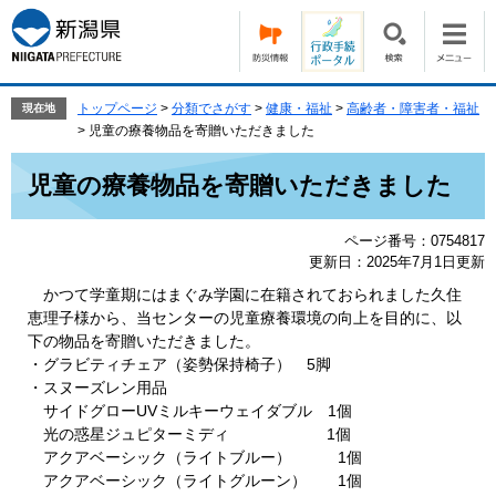
ペ
メ
ー
ニ
ジ
ュ
の
ー
先
を
トップページ
>
分類でさがす
>
健康・福祉
>
高齢者・障害者・福祉
現在地
頭
飛
>
児童の療養物品を寄贈いただきました
で
ば
本
す。
し
児童の療養物品を寄贈いただきました
文
て
本
ページ番号：0754817
文
更新日：2025年7月1日更新
へ
かつて学童期にはまぐみ学園に在籍されておられました久住
恵理子様から、当センターの児童療養環境の向上を目的に、以
下の物品を寄贈いただきました。
・グラビティチェア（姿勢保持椅子） 5脚
・スヌーズレン用品
サイドグローUVミルキーウェイダブル 1個
光の惑星ジュピターミディ 1個
アクアベーシック（ライトブルー） 1個
アクアベーシック（ライトグルーン） 1個