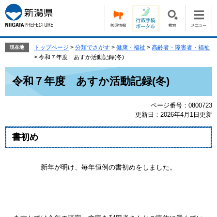
ペ
メ
ー
ニ
ジ
ュ
の
ー
先
を
トップページ
>
分類でさがす
>
健康・福祉
>
高齢者・障害者・福祉
現在地
頭
飛
>
令和７年度 あすか活動記録(冬)
で
ば
本
す。
し
令和７年度 あすか活動記録(冬)
文
て
本
ページ番号：0800723
文
更新日：2026年4月1日更新
へ
書初め
新年が明け、毎年恒例の書初めをしました。