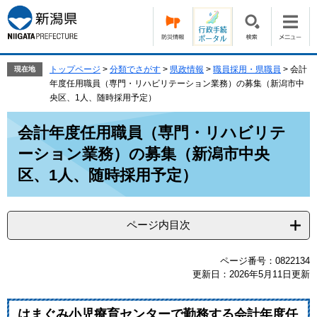
ペ
メ
ー
ニ
ジ
ュ
の
ー
先
を
トップページ
>
分類でさがす
>
県政情報
>
職員採用・県職員
>
会計
現在地
頭
飛
年度任用職員（専門・リハビリテーション業務）の募集（新潟市中
で
ば
央区、1人、随時採用予定）
す。
し
本
て
会計年度任用職員（専門・リハビリテ
文
本
ーション業務）の募集（新潟市中央
文
へ
区、1人、随時採用予定）
ページ内目次
ページ番号：0822134
更新日：2026年5月11日更新
はまぐみ小児療育センターで勤務する会計年度任