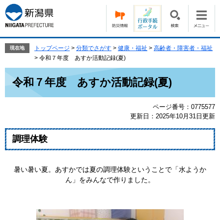
ペ
メ
ー
ニ
ジ
ュ
の
ー
先
を
トップページ
>
分類でさがす
>
健康・福祉
>
高齢者・障害者・福祉
現在地
頭
飛
>
令和７年度 あすか活動記録(夏)
で
ば
本
す。
し
令和７年度 あすか活動記録(夏)
文
て
本
ページ番号：0775577
文
更新日：2025年10月31日更新
へ
調理体験
暑い暑い夏。あすかでは夏の調理体験ということで「水ようか
ん」をみんなで作りました。