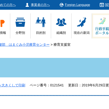
めての方へ
事業者の方へ
Foreign Language
閲
情報
分野別
目的別
組織別
現在の新潟
健部 はまぐみ小児療育センター
>
療育支援室
を大きくして印刷
ページ番号：0121541
更新日：2019年6月29日