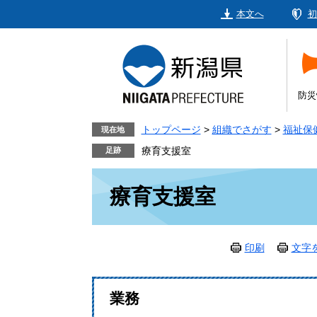
ペ
メ
本文へ
初
ー
ニ
ジ
ュ
の
ー
先
を
頭
飛
防災
で
ば
す。
し
トップページ
>
組織でさがす
>
福祉保
現在地
て
療育支援室
本
本
文
療育支援室
文
へ
印刷
文字
業務