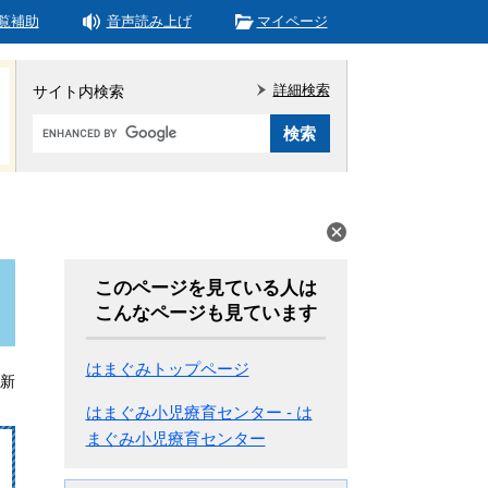
覧補助
音声読み上げ
マイページ
詳細検索
サイト内検索
Google
カ
ス
タ
ム
検
索
このページを見ている人は
こんなページも見ています
はまぐみトップページ
更新
はまぐみ小児療育センター - は
まぐみ小児療育センター