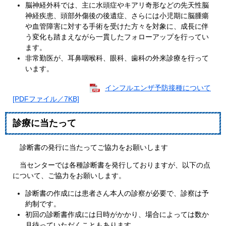
​脳神経外科では、主に水頭症やキアリ奇形などの先天性脳
神経疾患、頭部外傷後の後遺症、さらには小児期に脳腫瘍
や血管障害に対する手術を受けた方々を対象に、成長に伴
う変化も踏まえながら一貫したフォローアップを行ってい
ます。
非常勤医が、耳鼻咽喉科、眼科、歯科の外来診療を行って
います。
インフルエンザ予防接種について
[PDFファイル／7KB]
診療に当たって
診断書の発行に当たってご協力をお願いします
当センターでは各種診断書を発行しておりますが、以下の点
について、ご協力をお願いします。
診断書の作成には患者さん本人の診察が必要で、診察は予
約制です。
初回の診断書作成には日時がかかり、場合によっては数か
月待っていただくこともあります。