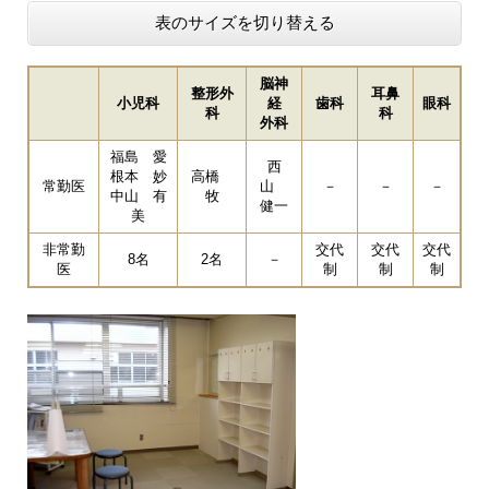
表のサイズを切り替える
脳神
整形外
耳鼻
小児科
経
歯科
眼科
科
科
外科
福島 愛
西
根本 妙
高橋
常勤医
山
－
－
－
中山 有
牧
健一
美
非常勤
交代
交代
交代
8名
2名
－
医
制
制
制