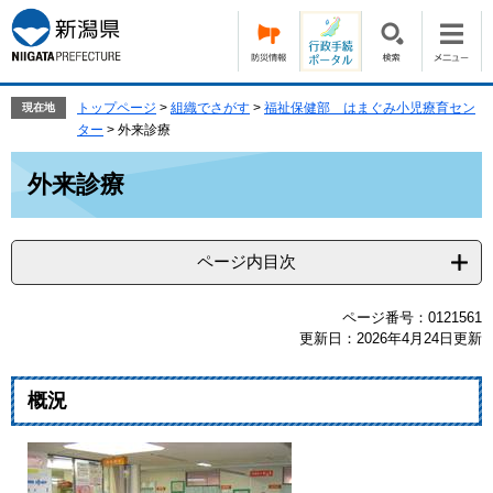
ペ
メ
ー
ニ
ジ
ュ
の
ー
先
を
トップページ
>
組織でさがす
>
福祉保健部 はまぐみ小児療育セン
現在地
頭
飛
ター
>
外来診療
で
ば
本
す。
し
外来診療
文
て
本
文
ページ内目次
へ
ページ番号：0121561
更新日：2026年4月24日更新
概況