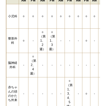
AM
P
M
AM
P
M
AM
P
M
AM
P
M
AM
P
M
○
（
小児科
○
○
○
○
○
○
○
○
○
3週
の
み
○
○
（第
（第
○
整形外
○
-
1、
1、
-
-
-
○
-
補
科
2
3
具
週）
週）
○
（第
脳神経
-
2、
-
-
-
-
-
-
-
-
外科
4
週）
○
（第
赤ちゃ
1、
んの頭
-
-
-
-
-
3、
-
○
-
-
のかた
4、
ち外来
5