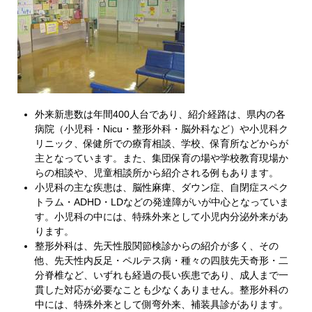
外来新患数は年間400人台であり、紹介経路は、県内の各
病院（小児科・Nicu・整形外科・脳外科など）や小児科ク
リニック、保健所での療育相談、学校、保育所などからが
主となっています。また、集団保育の場や学校教育現場か
らの相談や、児童相談所から紹介される例もあります。
小児科の主な疾患は、脳性麻痺、ダウン症、自閉症スペク
トラム・ADHD・LDなどの発達障がいが中心となっていま
す。小児科の中には、特殊外来として小児内分泌外来があ
ります。
整形外科は、先天性股関節検診からの紹介が多く、その
他、先天性内反足・ペルテス病・種々の四肢先天奇形・二
分脊椎など、いずれも経過の長い疾患であり、成人まで一
貫した対応が必要なことも少なくありません。整形外科の
中には、特殊外来として側弯外来、補装具診があります。