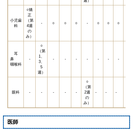
週）
○矯
正
小児歯
（第
-
○
○
○
-
○
○
○
○
科
4週
の
み）
○
（第
耳
1、
鼻
-
-
-
-
-
-
-
-
-
3、
咽喉科
5
週）
○
（第
眼科
-
-
-
-
-
2週
-
-
-
-
の
み）
医師