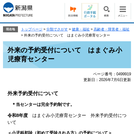
ペ
メ
ー
ニ
ジ
ュ
の
ー
先
を
トップページ
>
分類でさがす
>
健康・福祉
>
高齢者・障害者・福祉
現在地
頭
飛
>
外来の予約受付について はまぐみ小児療育センター
で
ば
本
す。
し
外来の予約受付について はまぐみ小
文
て
児療育センター
本
文
へ
ページ番号：0499919
更新日：2026年7月6日更新
外来予約受付について
＊当センターは完全予約制です。
令和8
年度
はまぐみ小児療育センター 外来予約受付につ
いて
＜小児科初診（初めて受診される方）の予約について＞