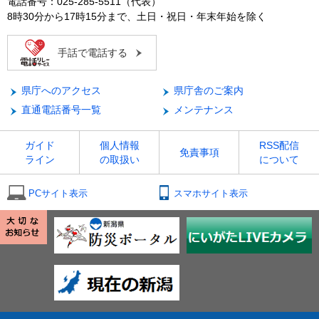
電話番号：025-285-5511（代表）
8時30分から17時15分まで、土日・祝日・年末年始を除く
手話で電話する
県庁へのアクセス
県庁舎のご案内
直通電話番号一覧
メンテナンス
ガイド
個人情報
RSS配信
免責事項
ライン
の取扱い
について
PCサイト表示
スマホサイト表示