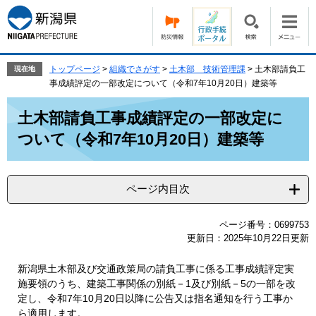
ペ
メ
ー
ニ
ジ
ュ
の
ー
先
を
トップページ
>
組織でさがす
>
土木部 技術管理課
>
土木部請負工
現在地
頭
飛
事成績評定の一部改定について（令和7年10月20日）建築等
で
ば
本
す。
し
土木部請負工事成績評定の一部改定に
文
て
ついて（令和7年10月20日）建築等
本
文
へ
ページ内目次
ページ番号：0699753
更新日：2025年10月22日更新
新潟県土木部及び交通政策局の請負工事に係る工事成績評定実
施要領のうち、建築工事関係の別紙－1及び別紙－5の一部を改
定し、令和7年10月20日以降に公告又は指名通知を行う工事か
ら適用します。