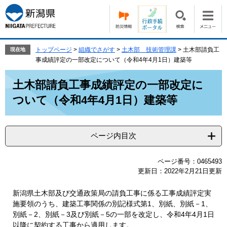
ペ
メ
ー
ニ
ジ
ュ
の
ー
先
を
トップページ
>
組織でさがす
>
土木部 技術管理課
>
土木部請負工
現在地
頭
飛
事成績評定の一部改定について（令和4年4月1日）建築等
で
ば
本
す。
し
土木部請負工事成績評定の一部改定に
文
て
ついて（令和4年4月1日）建築等
本
文
へ
ページ内目次
ページ番号：0465493
更新日：2022年2月21日更新
新潟県土木部及び交通政策局の請負工事に係る工事成績評定実
施要領のうち、建築工事関係の別記様式第1、別紙、別紙－1、
別紙－2、別紙－3及び別紙－5の一部を改定し、令和4年4月1日
以降に契約する工事から適用します。