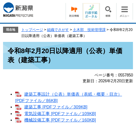
ペ
メ
ー
ニ
ジ
ュ
の
ー
先
を
トップページ
>
組織でさがす
>
土木部 技術管理課
>
令和8年2月20
現在地
頭
飛
日以降適用（公表）単価表（建築工事）
で
ば
本
す。
し
令和8年2月20日以降適用（公表）単価
文
て
表（建築工事）
本
文
へ
ページ番号：0557850
更新日：2026年2月20日更新
建築工事設計（公表）単価表（表紙・概要・目次）
[PDFファイル／86KB]
建築工事 [PDFファイル／309KB]
電気設備工事 [PDFファイル／109KB]
機械設備工事 [PDFファイル／160KB]