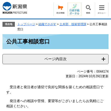
ペ
メ
ー
ニ
ジ
ュ
の
ー
先
を
トップページ
>
組織でさがす
>
土木部 技術管理課
>
公共工事相談
現在地
頭
飛
窓口
で
ば
本
す。
し
公共工事相談窓口
文
て
本
文
ページ内目次
へ
ページ番号：0044174
更新日：2024年10月29日更新
受注者と発注者が適切で良好な関係を築くための相談窓口で
す。
発注者への相談や苦情、要望等がございましたらお気軽にご
相談ください。