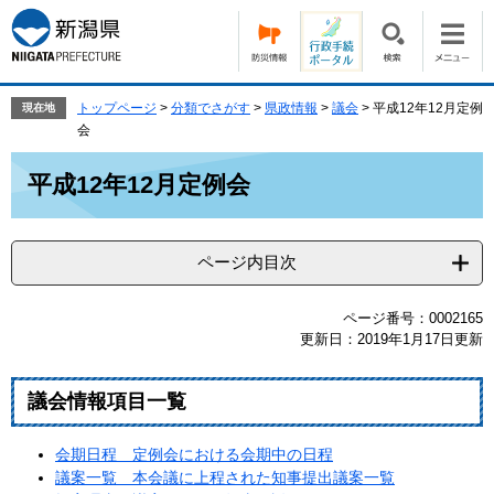
ペ
メ
ー
ニ
ジ
ュ
の
ー
先
を
トップページ
>
分類でさがす
>
県政情報
>
議会
>
平成12年12月定例
現在地
頭
飛
会
で
ば
本
す。
し
平成12年12月定例会
文
て
本
文
ページ内目次
へ
ページ番号：0002165
更新日：2019年1月17日更新
議会情報項目一覧
会期日程 定例会における会期中の日程
議案一覧 本会議に上程された知事提出議案一覧