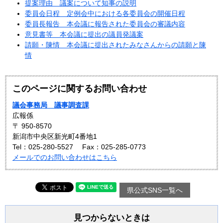
提案理由 議案について知事の説明
委員会日程 定例会中における各委員会の開催日程
委員長報告 本会議に報告された委員会の審議内容
意見書等 本会議に提出の議員発議案
請願・陳情 本会議に提出されたみなさんからの請願と陳
情
このページに関するお問い合わせ
議会事務局 議事調査課
広報係
〒 950-8570
新潟市中央区新光町4番地1
Tel：025-280-5527
Fax：025-285-0773
メールでのお問い合わせはこちら
県公式SNS一覧へ
見つからないときは