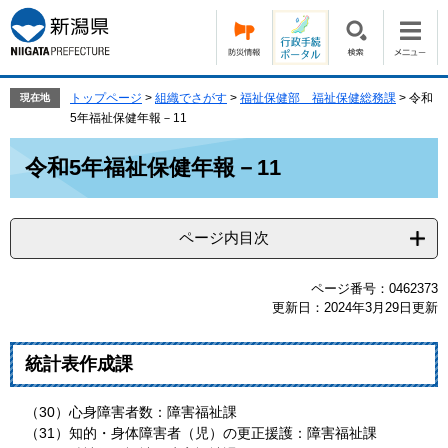
ペ
メ
ー
ニ
ジ
ュ
の
ー
先
を
トップページ
>
組織でさがす
>
福祉保健部 福祉保健総務課
>
令和
現在地
頭
飛
5年福祉保健年報－11
で
ば
本
す。
し
令和5年福祉保健年報－11
文
て
本
文
ページ内目次
へ
ページ番号：0462373
更新日：2024年3月29日更新
統計表作成課
（30）心身障害者数：障害福祉課
（31）知的・身体障害者（児）の更正援護：障害福祉課