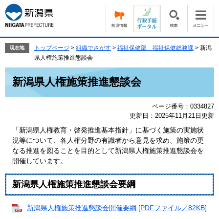
ペ
メ
ー
ニ
ジ
ュ
の
ー
先
を
トップページ
>
組織でさがす
>
福祉保健部 福祉保健総務課
>
新潟
現在地
頭
飛
県人権施策推進懇談会
で
ば
本
す。
し
新潟県人権施策推進懇談会
文
て
本
ページ番号：0334827
文
更新日：2025年11月21日更新
へ
「新潟県人権教育・啓発推進基本指針」に基づく施策の実施状
況等について、各人権分野の有識者から意見を求め、施策の更
なる推進を図ることを目的として新潟県人権施策推進懇談会を
開催しています。
新潟県人権施策推進懇談会要綱
新潟県人権施策推進懇談会開催要綱 [PDFファイル／82KB]