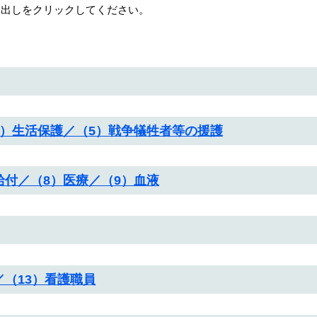
見出しをクリックしてください。
4）生活保護／（5）戦争犠牲者等の援護
給付／（8）医療／（9）血液
／（13）看護職員