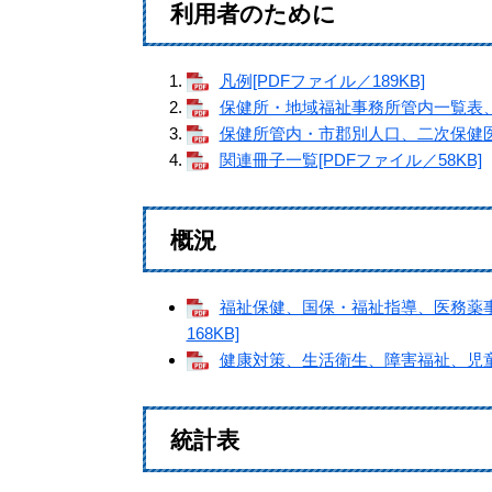
利用者のために
凡例[PDFファイル／189KB]
保健所・地域福祉事務所管内一覧表、同
保健所管内・市郡別人口、二次保健医療
関連冊子一覧[PDFファイル／58KB]
概況
福祉保健、国保・福祉指導、医務薬事
168KB]
健康対策、生活衛生、障害福祉、児童家
統計表