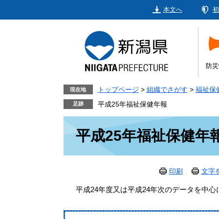
ペ
メ
本文へ
初
ー
ニ
ジ
ュ
の
ー
先
を
頭
飛
防災
で
ば
す。
し
トップページ
>
組織でさがす
>
福祉保
現在地
て
平成25年福祉保健年報
本
本
文
平成25年福祉保健年
文
へ
印刷
文字
平成24年度又は平成24年次のデータを中