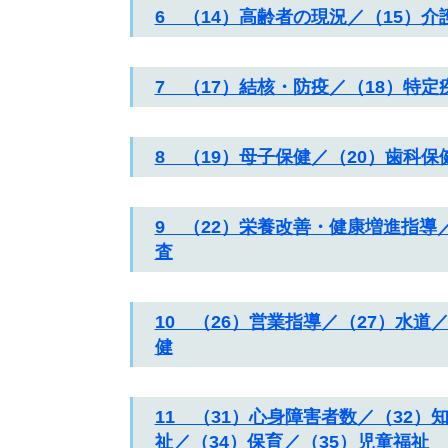
6 （14）高齢者の現況／（15）
7 （17）結核・防疫／（18）特
8 （19）母子保健／（20）歯科保
9 （22）栄養改善・健康増進指導
査
10 （26）営業指導／（27）水道
健
11 （31）心身障害者数／（32
祉／（34）保育／（35）児童福祉