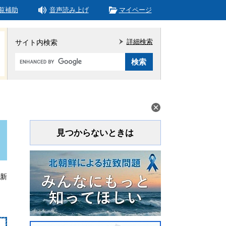
覧補助
音声読み上げ
マイページ
詳細検索
サイト内検索
Google
カ
ス
タ
ム
検
索
見つからないときは
更新