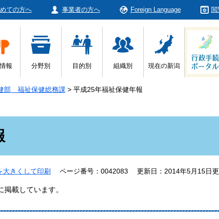
めての方へ
事業者の方へ
Foreign Language
閲
情報
分野別
目的別
組織別
現在の新潟
健部 福祉保健総務課
>
平成25年福祉保健年報
報
を大きくして印刷
ページ番号：0042083
更新日：2014年5月15日
心に掲載しています。