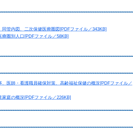
管内図、二次保健医療圏図[PDFファイル／343KB]
圏別人口[PDFファイル／58KB]
、医師・看護職員確保対策、高齢福祉保健の概況[PDFファイル／
庭の概況[PDFファイル／226KB]