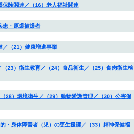
介護保険関連／（16）老人福祉関連
定疾患・原爆被爆者
健／（21）健康増進事業
／（23）衛生教育／（24）食品衛生／（25）食肉衛生検
／（28）環境衛生／（29）動物愛護管理／（30）公害保
）知的・身体障害者（児）の更生援護／（33）精神保健福