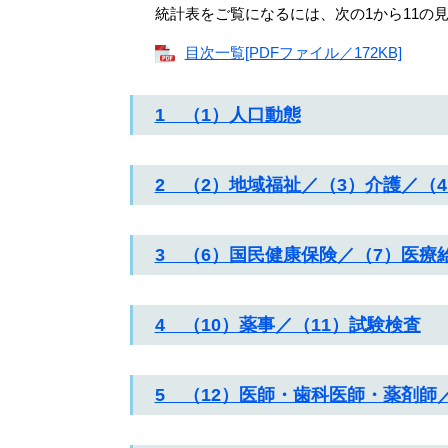
統計表をご覧になるには、次の1から11の
目次一覧[PDFファイル／172KB]
1 （1）人口動態
2 （2）地域福祉／（3）介護／（
3 （6）国民健康保険／（7）医療
4 （10）薬事／（11）試験検査
5 （12）医師・歯科医師・薬剤師