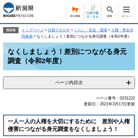
ペ
メ
ー
ニ
ジ
ュ
の
ー
先
を
トップページ
>
分類でさがす
>
くらし・安全・環境
>
人権・男女共
現在地
頭
飛
同参画
>
なくしましょう！差別につながる身元調査（令和2年度）
で
ば
本
す。
し
なくしましょう！差別につながる身元
文
て
調査（令和2年度）
本
文
へ
ページ内目次
ページ番号：0231222
更新日：2021年3月17日更新
一人一人の人権を大切にするために 差別や人権
侵害につながる身元調査をなくしましょう！