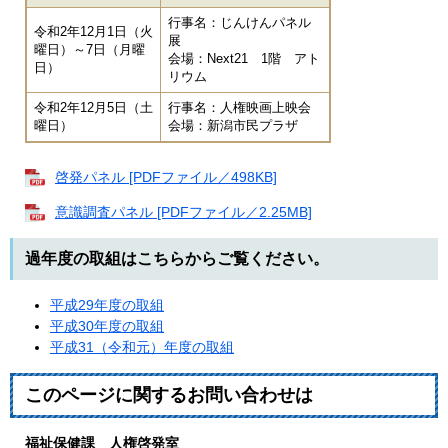
行事名：じんけんパネル
令和2年12月1日（火
展
曜日）～7日（月曜
会場：Next21 1階 アト
日）
リウム
令和2年12月5日（土
行事名：人権映画上映会
曜日）
会場：新潟市民プラザ
啓発パネル [PDFファイル／498KB]
意識調査パネル [PDFファイル／2.25MB]
過年度の取組はこちらからご覧ください。
平成29年度の取組
平成30年度の取組
平成31（令和元）年度の取組
このページに関するお問い合わせは
福祉保健課 人権啓発室