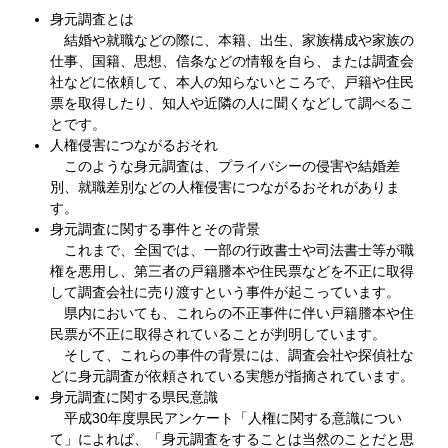
身元調査とは
結婚や就職などの際に、本籍、出生、家族構成や家族の
仕事、国籍、思想、信条などの情報を自ら、または調査会
社などに依頼して、本人の知らないところで、戸籍や住民
票を取得したり、知人や近隣の人に聞くなどして調べるこ
とです。
人権侵害につながるおそれ
このような身元調査は、プライバシーの侵害や結婚差
別、就職差別などの人権侵害につながるおそれがありま
す。
身元調査に関する事件とその背景
これまで、全国では、一部の行政書士や司法書士等が職
権を悪用し、第三者の戸籍謄本や住民票などを不正に取得
して調査会社に売り渡すという事件が起こっています。
県内においても、これらの不正事件に伴い戸籍謄本や住
民票が不正に取得されていることが判明しています。
そして、これらの事件の背景には、調査会社や探偵社な
どに身元調査が依頼されている実態が指摘されています。
身元調査に関する県民意識
平成30年度県民アンケート「人権に関する意識につい
て」によれば、「身元調査をすることは当然のことだと思