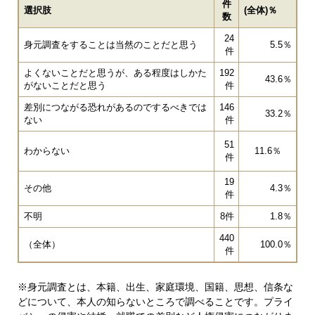
件
選択肢
(全体)％
数
24
身元調査をすることは当然のことだと思う
5.5％
件
よくないことだと思うが、ある程度はしかた
192
43.6％
がないことだと思う
件
差別につながる恐れがあるのでするべきでは
146
33.2％
ない
件
51
わからない
11.6％
件
19
その他
4.3％
件
不明
8件
1.8％
440
（全体）
100.0％
件
※身元調査とは、本籍、出生、家庭環境、国籍、思想、信条な
どについて、本人の知らないところで調べることです。プライ