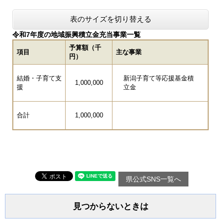
表のサイズを切り替える
令和7年度の地域振興積立金充当事業​一覧
予算額（千
項目
主な事業
円）
結婚・子育て支
新潟子育て等応援基金積
1,000,000
援
立金
合計
1,000,000
県公式SNS一覧へ
見つからないときは