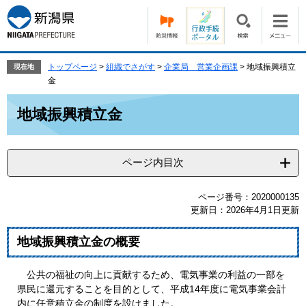
ペ
メ
ー
ニ
ジ
ュ
の
ー
先
を
トップページ
>
組織でさがす
>
企業局 営業企画課
>
地域振興積立
現在地
頭
飛
金
で
ば
本
す。
し
地域振興積立金
文
て
本
文
ページ内目次
へ
ページ番号：2020000135
更新日：2026年4月1日更新
地域振興積立金の概要
公共の福祉の向上に貢献するため、電気事業の利益の一部を
県民に還元することを目的として、平成14年度に電気事業会計
内に任意積立金の制度を設けました。