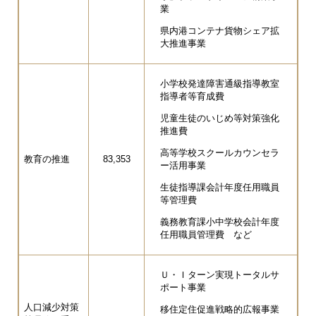
業
県内港コンテナ貨物シェア拡
大推進事業
小学校発達障害通級指導教室
指導者等育成費
児童生徒のいじめ等対策強化
推進費
高等学校スクールカウンセラ
教育の推進
83,353
ー活用事業
生徒指導課会計年度任用職員
等管理費
義務教育課小中学校会計年度
任用職員管理費 など
Ｕ・Ｉターン実現トータルサ
ポート事業
人口減少対策
移住定住促進戦略的広報事業