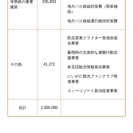
等県政の重要
335,833
地方バス路線対策費（県単補
施策
助）
地方バス路線運行維持対策費
防災産業クラスター形成加速
化事業​
豪雨時の主体的な避難行動支
援事業
その他
41,272
多言語観光情報発信事業
にいがた観光ファンクラブ推
進事業
スノーリゾート新潟促進事業
合計
2,000,000