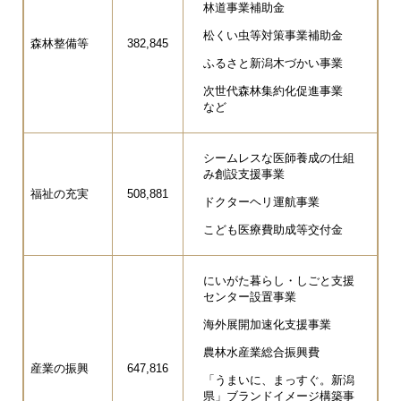
林道事業補助金
松くい虫等対策事業補助金
森林整備等
382,845
ふるさと新潟木づかい事業
次世代森林集約化促進事業
など
シームレスな医師養成の仕組
み創設支援事業
福祉の充実
508,881
ドクターヘリ運航事業
こども医療費助成等交付金
にいがた暮らし・しごと支援
センター設置事業
海外展開加速化支援事業
農林水産業総合振興費
産業の振興
647,816
「うまいに、まっすぐ。新潟
県」ブランドイメージ構築事