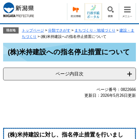
ペ
メ
ー
ニ
ジ
ュ
の
ー
先
を
トップページ
>
分類でさがす
>
まちづくり・地域づくり
>
建設・ま
現在地
頭
飛
ちづくり
>
(株)米持建設への指名停止措置について
で
ば
本
す。
し
(株)米持建設への指名停止措置について
文
て
本
文
ページ内目次
へ
ページ番号：0822666
更新日：2026年5月26日更新
(株)米持建設に対し、指名停止措置を行いまし