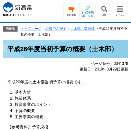
ペ
メ
ー
ニ
ジ
ュ
の
ー
先
を
トップページ
>
組織でさがす
>
土木部 監理課
>
平成26年度当初予
現在地
頭
飛
算の概要（土木部）
で
ば
本
す。
し
平成26年度当初予算の概要（土木部）
文
て
本
ページ番号：0041378
文
更新日：2019年3月29日更新
へ
平成26年度の土木部当初予算の概要です。
基本方針
施策体系
投資事業のポイント
予算の概要
主要事業の概要
【参考資料】予算規模