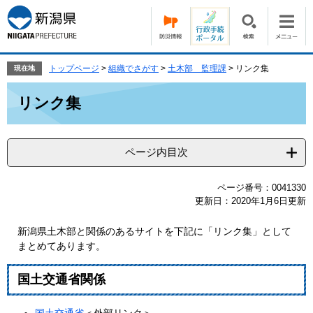
ペ
メ
ー
ニ
ジ
ュ
の
ー
先
を
トップページ
>
組織でさがす
>
土木部 監理課
>
リンク集
現在地
頭
飛
本
で
ば
リンク集
文
す。
し
て
本
ページ内目次
文
へ
ページ番号：0041330
更新日：2020年1月6日更新
新潟県土木部と関係のあるサイトを下記に「リンク集」として
まとめてあります。
国土交通省関係