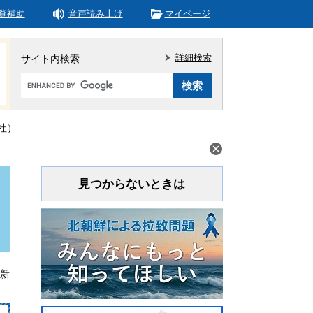
覧補助
音声読み上げ
マイページ
詳細検索
サイト内検索
Google
カ
ス
タ
社）
ム
検
索
見つからないときは
更新