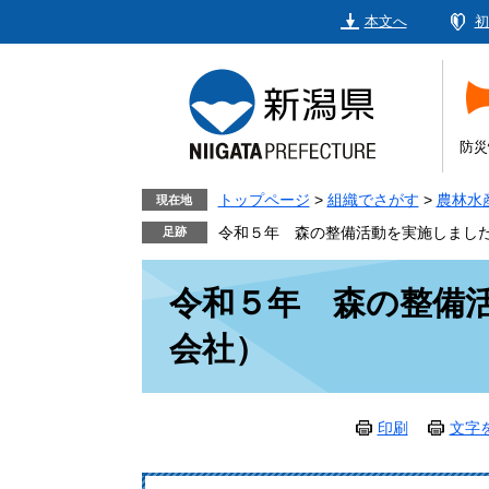
ペ
メ
本文へ
初
ー
ニ
ジ
ュ
の
ー
先
を
頭
飛
防災
で
ば
す。
し
トップページ
>
組織でさがす
>
農林水
現在地
て
令和５年 森の整備活動を実施しまし
本
本
文
令和５年 森の整備
文
へ
会社）
印刷
文字