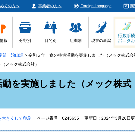
めての方へ
事業者の方へ
Foreign Language
閲
情報
分野別
目的別
組織別
現在の新潟
産部 治山課
>
令和５年 森の整備活動を実施しました（メック株式会
た（メック株式会社）
活動を実施しました（メック株式
を大きくして印刷
ページ番号：0245635
更新日：2024年3月26日