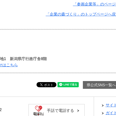
「参画企業等」のページ
「企業の森づくり」のトップページへ戻
地1 新潟県庁行政庁舎8階
せはこちら
県公式SNS一覧へ
サイ
2
手話で電話する
ガイ