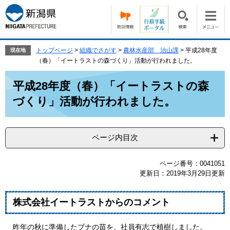
ペ
メ
ー
ニ
ジ
ュ
の
ー
先
を
トップページ
>
組織でさがす
>
農林水産部 治山課
>
平成28年度
現在地
頭
飛
（春）「イートラストの森づくり」活動が行われました。
で
ば
本
す。
し
平成28年度（春）「イートラストの森
文
て
づくり」活動が行われました。
本
文
へ
ページ内目次
ページ番号：0041051
更新日：2019年3月29日更新
株式会社イートラストからのコメント
昨年の秋に準備したブナの苗を、社員有志で植樹しました。