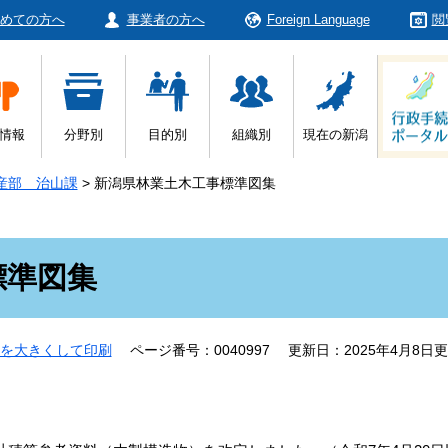
めての方へ
事業者の方へ
Foreign Language
閲
情報
分野別
目的別
組織別
現在の新潟
産部 治山課
>
新潟県林業土木工事標準図集
標準図集
を大きくして印刷
ページ番号：0040997
更新日：2025年4月8日