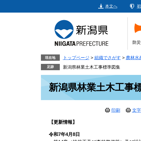
ペ
メ
本文へ
初
ー
ニ
ジ
ュ
の
ー
先
を
頭
飛
防災
で
ば
す。
し
トップページ
>
組織でさがす
>
農林水
現在地
て
新潟県林業土木工事標準図集
本
本
文
新潟県林業土木工事
文
へ
印刷
文字
【更新情報】
令和7年4月8日