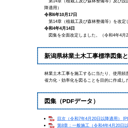
第14章（植栽工及び森林整備等）及び設計
降適用）​
令和6年10月17日
第14章（植栽工及び森林整備等）を改定しま
令和4年4月14日
図集を全面改定しました。（令和4年4月2
新潟県林業土木工事標準図集
林業土木工事を施工するに当たり、使用頻
省力化・効率化を図ることを目的に作成し
図集（PDFデータ）
目次（令和7年4月20日以降適用） [P
第8章：一般施工（令和4年4月20日以降