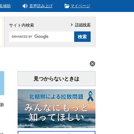
覧補助
音声読み上げ
マイページ
詳細検索
サイト内検索
Google
カ
ス
タ
ム
検
索
見つからないときは
更新