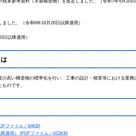
積算参考資料（木製構造物）を改定しました。（令和7年4月20日
した。（令和6年10月20日以降適用）​
0日以降適用）
とは
度の高い構造物の標準化を行い、工事の設計・積算等における業務
たものです。
DFファイル／64KB]
適用） [PDFファイル／623KB]