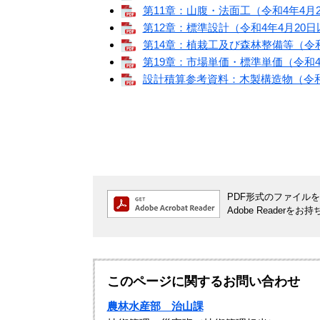
第11章：山腹・法面工（令和4年4月20
第12章：標準設計（令和4年4月20日以
第14章：植栽工及び森林整備等（令和7年
第19章：市場単価・標準単価（令和4年4
設計積算参考資料：木製構造物（令和7年
PDF形式のファイルをご
Adobe Reade
このページに関するお問い合わせ
農林水産部 治山課