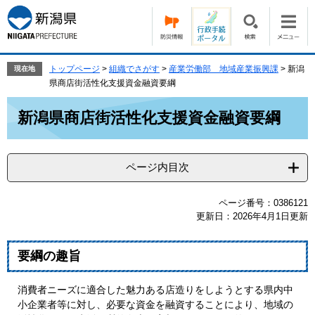
ペ
メ
ー
ニ
ジ
ュ
の
ー
先
を
トップページ
>
組織でさがす
>
産業労働部 地域産業振興課
>
新潟
現在地
頭
飛
県商店街活性化支援資金融資要綱
で
ば
本
す。
し
新潟県商店街活性化支援資金融資要綱
文
て
本
文
ページ内目次
へ
ページ番号：0386121
更新日：2026年4月1日更新
要綱の趣旨
消費者ニーズに適合した魅力ある店造りをしようとする県内中
小企業者等に対し、必要な資金を融資することにより、地域の