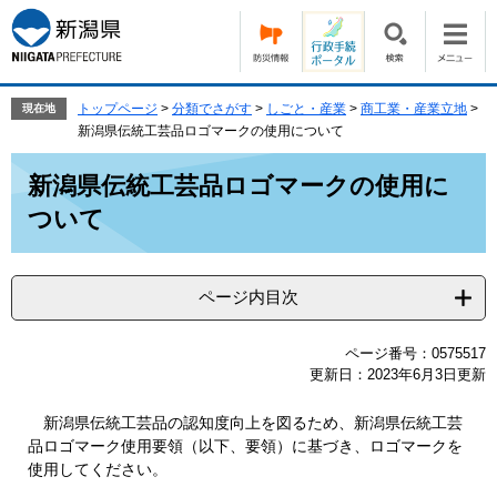
ペ
メ
ー
ニ
ジ
ュ
の
ー
先
を
トップページ
>
分類でさがす
>
しごと・産業
>
商工業・産業立地
>
現在地
頭
飛
新潟県伝統工芸品ロゴマークの使用について
で
ば
本
す。
し
新潟県伝統工芸品ロゴマークの使用に
文
て
ついて
本
文
へ
ページ内目次
ページ番号：0575517
更新日：2023年6月3日更新
新潟県伝統工芸品の認知度向上を図るため、新潟県伝統工芸
品ロゴマーク使用要領（以下、要領）に基づき、ロゴマークを
使用してください。