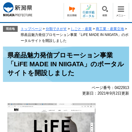
ペ
メ
ー
ニ
ジ
ュ
の
ー
先
を
トップページ
>
分類でさがす
>
しごと・産業
>
商工業・産業立地
>
現在地
頭
飛
県産品魅力発信プロモーション事業「LiFE MADE IN NIIGATA」のポ
で
ば
ータルサイトを開設しました
す。
し
本
て
県産品魅力発信プロモーション事業
文
本
「LiFE MADE IN NIIGATA」のポータル
文
へ
サイトを開設しました
ページ番号：0422913
更新日：2021年9月2日更新