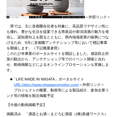
＜外部リンク＞
県では、主に首都圏在住者を対象に、高品質でデザイン性に
も優れ、豊かな生活を提案できる県産品や新潟清酒の魅力を発
信し、認知度向上を図るとともに、県内地場産業の振興につな
げるため、9月に首都圏アンテナショップ等において標記事業
を開催します。（下記概要参照）
このたび本事業のポータルサイトを開設しました。感染防止対
策の観点から、アンテナショップ等でのイベント開催と合わ
せ、動画掲載などによるオンラインプロモーションも実施しま
す。
■「LiFE MADE IN NIIGATA」ポータルサイト
URL:https://www.niigatapromotion.com/
＜外部リンク＞
プロジェクトの概要、動画等による製品紹介、参加企業リ
ンク等の情報を順次掲載予定
【今後の動画掲載予定】
掲載済み 「酒器とお酒～まどろむ酒器（(株)新越ワークス）