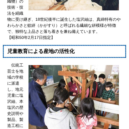
織物）の
技術・技
法を絹織
物に受け継ぎ、18世紀後半に誕生した塩沢紬は、真綿特有のや
わらかさと蚊絣（かがすり）と呼ばれる繊細な絣模様が特徴
で、独特な上品さと落ち着きを兼ね備えています。
【昭和50年2月17日指定】
児童教育による産地の活性化
伝統工
芸士を地
域の学校
に派遣
し、地元
児童に塩
沢紬、本
塩沢の歴
史説明や
製品、製
造工程に