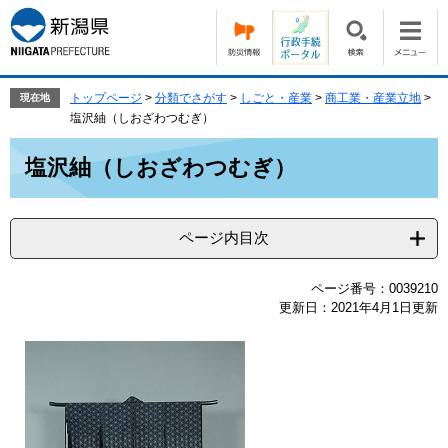
ペ
メ
ー
ニ
ジ
ュ
の
ー
先
を
トップページ
>
分類でさがす
>
しごと・産業
>
商工業・産業立地
>
現在地
頭
飛
塩沢紬（しおざわつむぎ）
で
ば
本
す。
し
塩沢紬（しおざわつむぎ）
文
て
本
文
ページ内目次
へ
ページ番号：0039210
更新日：2021年4月1日更新