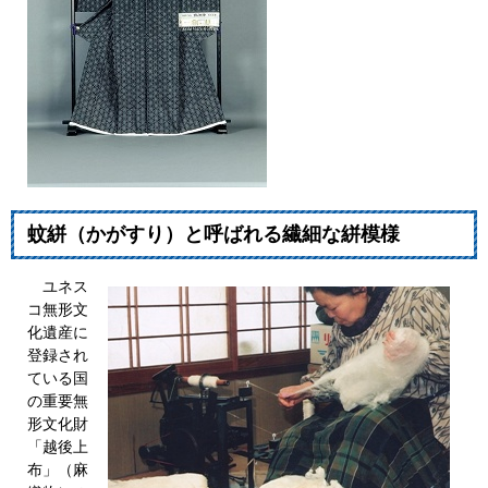
蚊絣（かがすり）と呼ばれる繊細な絣模様
ユネス
コ無形文
化遺産に
登録され
ている国
の重要無
形文化財
「越後上
布」（麻