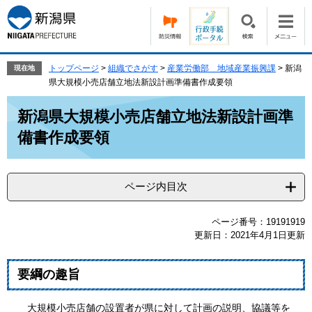
ペ
メ
ー
ニ
ジ
ュ
の
ー
先
を
トップページ
>
組織でさがす
>
産業労働部 地域産業振興課
>
新潟
現在地
頭
飛
県大規模小売店舗立地法新設計画準備書作成要領
で
ば
本
す。
し
新潟県大規模小売店舗立地法新設計画準
文
て
備書作成要領
本
文
へ
ページ内目次
ページ番号：19191919
更新日：2021年4月1日更新
要綱の趣旨
大規模小売店舗の設置者が県に対して計画の説明、協議等を