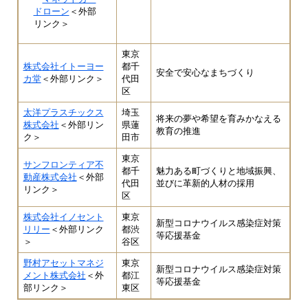
ドローン
＜外部
リンク＞
東京
株式会社イトーヨー
都千
安全で安心なまちづくり
カ堂
＜外部リンク＞
代田
区
太洋プラスチックス
埼玉
将来の夢や希望を育みかなえる
株式会社
＜外部リン
県蓮
教育の推進
ク＞
田市
東京
サンフロンティア不
都千
魅力ある町づくりと地域振興、
動産株式会社
＜外部
代田
並びに革新的人材の採用
リンク＞
区
株式会社イノセント
東京
新型コロナウイルス感染症対策
リリー
＜外部リンク
都渋
等応援基金
＞
谷区
野村アセットマネジ
東京
新型コロナウイルス感染症対策
メント株式会社
＜外
都江
等応援基金
部リンク＞
東区