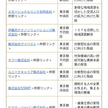
多様な地域資源を
エモーショナルリンク合同会社
＜
東京都
活かした交流人口
外部リンク＞
中央区
の拡大に向けた取
組
東京都
伊藤忠テクノソリューションズ株
ＩＣＴを活用した
千代田
式会社
＜外部リンク＞
地域課題解決
区
株式会社マイベスト
＜外部リンク
東京都
分散型社会の実現
＞
中央区
に向けた取組
東京都
付加価値の高い持
ヤフー株式会社
＜外部リンク＞
千代田
続可能な農林水産
区
業の実現
ユニークキャリア株式会社
＜外部
東京都
分散型社会の実現
リンク＞
豊島区
に向けた取組
挑戦する人や企業
東京都
株式会社START
＜外部リンク＞
が生まれ、集まる
渋谷区
環境の整備
・健康立県の実現

東京都
ピクテ・ジャパン株式会社
＜外部
・将来の夢や希望