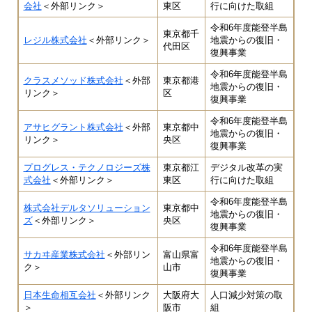
会社
＜外部リンク＞
東区
行に向けた取組
令和6年度能登半島
東京都千
レジル株式会社
＜外部リンク＞
地震からの復旧・
代田区
復興事業
令和6年度能登半島
クラスメソッド株式会社
＜外部
東京都港
地震からの復旧・
リンク＞
区
復興事業
令和6年度能登半島
アサヒグラント株式会社
＜外部
東京都中
地震からの復旧・
リンク＞
央区
復興事業
プログレス・テクノロジーズ株
東京都江
デジタル改革の実
式会社
＜外部リンク＞
東区
行に向けた取組
令和6年度能登半島
株式会社デルタソリューション
東京都中
地震からの復旧・
ズ
＜外部リンク＞
央区
復興事業
令和6年度能登半島
サカヰ産業株式会社
＜外部リン
富山県富
地震からの復旧・
ク＞
山市
復興事業
日本生命相互会社
＜外部リンク
大阪府大
人口減少対策の取
＞
阪市
組