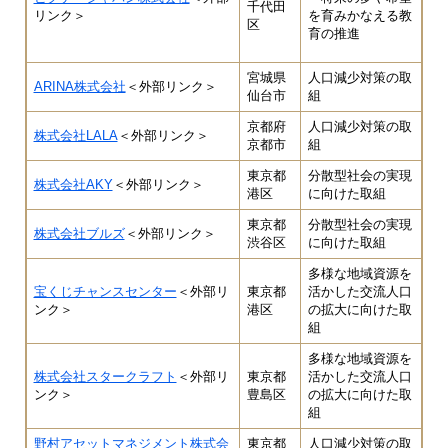
千代田
リンク＞
を育みかなえる教
区
育の推進
宮城県
人口減少対策の取
ARINA株式会社
＜外部リンク＞
仙台市
組
京都府
人口減少対策の取
株式会社LALA
＜外部リンク＞
京都市
組
東京都
分散型社会の実現
株式会社AKY
＜外部リンク＞
港区
に向けた取組
東京都
分散型社会の実現
株式会社ブルズ
＜外部リンク＞
渋谷区
に向けた取組
多様な地域資源を
宝くじチャンスセンター
＜外部リ
東京都
活かした交流人口
ンク＞
港区
の拡大に向けた取
組
多様な地域資源を
株式会社スタークラフト
＜外部リ
東京都
活かした交流人口
ンク＞
豊島区
の拡大に向けた取
組
野村アセットマネジメント株式会
東京都
人口減少対策の取