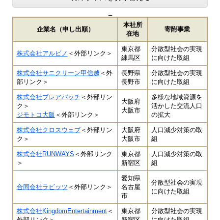
_
本社所
企業名（申し出順）
寄附事業
在地
東京都
分散型社会の実現
株式会社アルビノ
＜外部リンク＞
練馬区
に向けた取組
株式会社サニクリーン甲信越
＜外
長野県
分散型社会の実現
部リンク＞
長野市
に向けた取組
株式会社ブレアパッチ
＜外部リン
多様な地域資源を
大阪府
ク＞
活かした交流人口
大阪市
ジモトコ大阪
＜外部リンク＞
の拡大
株式会社クロスウェブ
＜外部リン
大阪府
人口減少対策の取
ク＞
大阪市
組
株式会社RUNWAYS
＜外部リンク
東京都
人口減少対策の取
＞
新宿区
組
愛知県
分散型社会の実現
合同会社ラビッツ
＜外部リンク＞
名古屋
に向けた取組
市
株式会社KingdomEntertainment
＜
東京都
分散型社会の実現
外部リンク＞
新宿区
に向けた取組