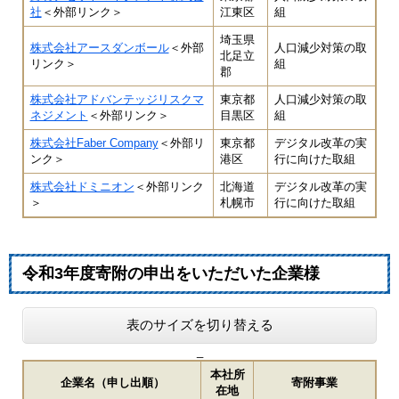
社
＜外部リンク＞
江東区
組
埼玉県
株式会社アースダンボール
＜外部
人口減少対策の取
北足立
リンク＞
組
郡
株式会社アドバンテッジリスクマ
東京都
人口減少対策の取
ネジメント
＜外部リンク＞
目黒区
組
株式会社Faber Company
＜外部リ
東京都
デジタル改革の実
ンク＞
港区
行に向けた取組
株式会社ドミニオン
＜外部リンク
北海道
デジタル改革の実
＞
札幌市
行に向けた取組
令和3年度寄附の申出をいただいた企業様​
表のサイズを切り替える
_
本社所
企業名（申し出順）
寄附事業
在地