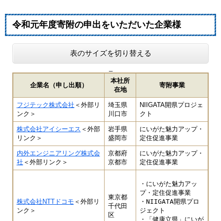
令和元年度寄附の申出をいただいた企業様​
表のサイズを切り替える
_
本社所
企業名（申し出順）
寄附事業
在地
フジテック株式会社
＜外部リ
埼玉県
NIIGATA開県プロジェ
ンク＞
川口市
クト
株式会社アイシーエス
＜外部
岩手県
にいがた魅力アップ・
リンク＞
盛岡市
定住促進事業
内外エンジニアリング株式会
京都府
にいがた魅力アップ・
社
＜外部リンク＞
京都市
定住促進事業
・にいがた魅力アッ
プ・定住促進事業

東京都
株式会社NTTドコモ
＜外部リ
・NIIGATA開県プロ
千代田
ンク＞
ジェクト

区
・「健康立県」にいが