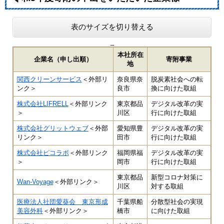
表のサイズを切り替える
_
本社所在
企業名（申し出順）
寄附事業
地
関西クリーンサービス
＜外部リ
奈良県奈
脱炭素社会への転
ンク＞
良市
換に向けた取組
株式会社LIFRELL
＜外部リンク
東京都品
デジタル改革の実
＞
川区
行に向けた取組
株式会社グリットウェブ
＜外部
愛知県豊
デジタル改革の実
リンク＞
田市
行に向けた取組
株式会社ピコラボ
＜外部リンク
福岡県福
デジタル改革の実
＞
岡市
行に向けた取組
東京都品
新型コロナ対策に
Wan-Voyage
＜外部リンク＞
川区
対する取組
医療法人社団愛葵会 東京形成
千葉県船
分散型社会の実現
美容外科
＜外部リンク＞
橋市
に向けた取組