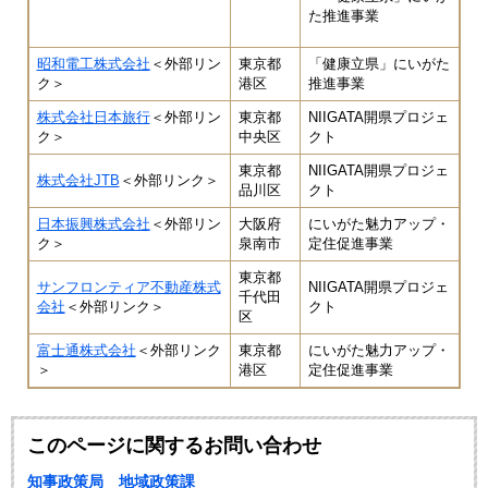
た推進事業
昭和電工株式会社
＜外部リン
東京都
「健康立県」にいがた
ク＞
港区
推進事業
株式会社日本旅行
＜外部リン
東京都
NIIGATA開県プロジェ
ク＞
中央区
クト
東京都
NIIGATA開県プロジェ
株式会社JTB
＜外部リンク＞
品川区
クト
日本振興株式会社
＜外部リン
大阪府
にいがた魅力アップ・
ク＞
泉南市
定住促進事業
東京都
サンフロンティア不動産株式
NIIGATA開県プロジェ
千代田
会社
＜外部リンク＞
クト
区
富士通株式会社
＜外部リンク
東京都
にいがた魅力アップ・
＞
港区
定住促進事業
このページに関するお問い合わせ
知事政策局 地域政策課