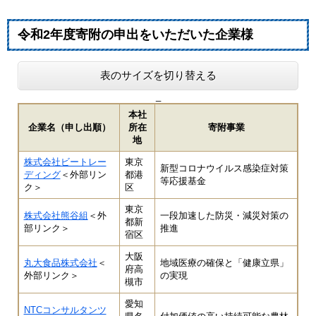
令和2年度寄附の申出をいただいた企業様​
表のサイズを切り替える
_
本社
企業名（申し出順）
所在
寄附事業
地
株式会社ビートレー
東京
新型コロナウイルス感染症対策
ディング
＜外部リン
都港
等応援基金
ク＞
区
東京
株式会社熊谷組
＜外
一段加速した防災・減災対策の
都新
部リンク＞
推進
宿区
大阪
丸大食品株式会社
＜
地域医療の確保と「健康立県」
府高
外部リンク＞
の実現
槻市
愛知
NTCコンサルタンツ