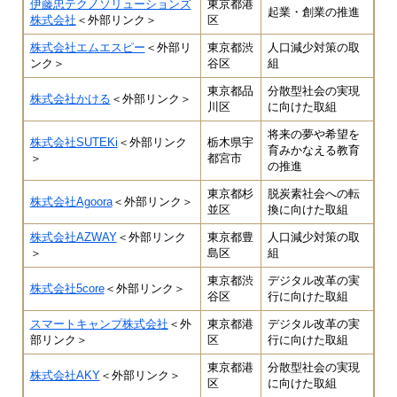
伊藤忠テクノソリューションズ
東京都港
起業・創業の推進
株式会社
＜外部リンク＞
区
株式会社エムエスピー
＜外部リ
東京都渋
人口減少対策の取
ンク＞
谷区
組
東京都品
分散型社会の実現
株式会社かける
＜外部リンク＞
川区
に向けた取組
将来の夢や希望を
株式会社SUTEKi
＜外部リンク
栃木県宇
育みかなえる教育
＞
都宮市
の推進
東京都杉
脱炭素社会への転
株式会社Agoora
＜外部リンク＞
並区
換に向けた取組
株式会社AZWAY
＜外部リンク
東京都豊
人口減少対策の取
＞
島区
組
東京都渋
デジタル改革の実
株式会社5core
＜外部リンク＞
谷区
行に向けた取組
スマートキャンプ株式会社
＜外
東京都港
デジタル改革の実
部リンク＞
区
行に向けた取組
東京都港
分散型社会の実現
株式会社AKY
＜外部リンク＞
区
に向けた取組