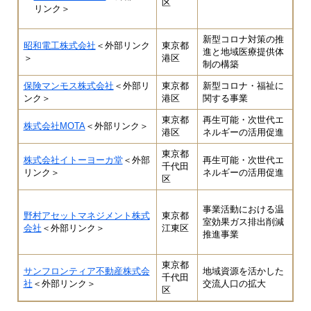
区
リンク＞
新型コロナ対策の推
昭和電工株式会社
＜外部リンク
東京都
進と地域医療提供体
＞
港区
制の構築
保険マンモス株式会社
＜外部リ
東京都
新型コロナ・福祉に
ンク＞
港区
関する事業
東京都
再生可能・次世代エ
株式会社MOTA
＜外部リンク＞
港区
ネルギーの活用促進
東京都
株式会社イトーヨーカ堂
＜外部
再生可能・次世代エ
千代田
リンク＞
ネルギーの活用促進
区
事業活動における温
野村アセットマネジメント株式
東京都
室効果ガス排出削減
会社
＜外部リンク＞
江東区
推進事業
東京都
サンフロンティア不動産株式会
地域資源を活かした
千代田
社
＜外部リンク＞
交流人口の拡大
区