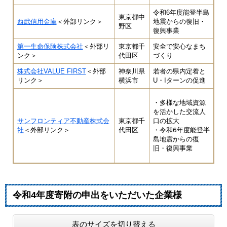
令和6年度能登半島
東京都中
西武信用金庫
＜外部リンク＞
地震からの復旧・
野区
復興事業
第一生命保険株式会社
＜外部リ
東京都千
安全で安心なまち
ンク＞
代田区
づくり
株式会社VALUE FIRST
＜外部
神奈川県
若者の県内定着と
リンク＞
横浜市
U・Iターンの促進
・多様な地域資源
を活かした交流人
サンフロンティア不動産株式会
東京都千
口の拡大

社
＜外部リンク＞
代田区
・令和6年度能登半
島地震からの復
旧・復興事業
令和4年度寄附の申出をいただいた企業様
表のサイズを切り替える