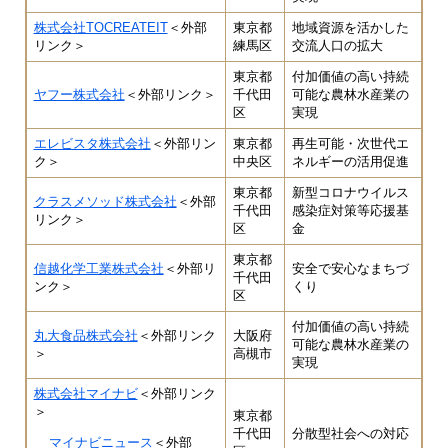
株式会社TOCREATEIT
＜外部
東京都
地域資源を活かした
リンク＞
練馬区
交流人口の拡大
東京都
付加価値の高い持続
ヤフー株式会社
＜外部リンク＞
千代田
可能な農林水産業の
区
実現
エレビスタ株式会社
＜外部リン
東京都
再生可能・次世代エ
ク＞
中央区
ネルギーの活用促進
東京都
新型コロナウイルス
クラスメソッド株式会社
＜外部
千代田
感染症対策等応援基
リンク＞
区
金
東京都
信越化学工業株式会社
＜外部リ
安全で安心なまちづ
千代田
ンク＞
くり
区
付加価値の高い持続
丸大食品株式会社
＜外部リンク
大阪府
可能な農林水産業の
＞
高槻市
実現
株式会社マイナビ
＜外部リンク
＞
東京都
千代田
分散型社会への対応
マイナビニュース
＜外部