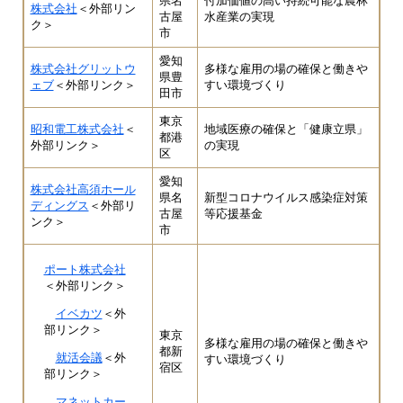
県名
付加価値の高い持続可能な農林
株式会社
＜外部リン
古屋
水産業の実現
ク＞
市
愛知
株式会社グリットウ
多様な雇用の場の確保と働きや
県豊
ェブ
＜外部リンク＞
すい環境づくり
田市
東京
昭和電工株式会社
＜
地域医療の確保と「健康立県」
都港
外部リンク＞
の実現
区
愛知
株式会社高須ホール
県名
新型コロナウイルス感染症対策
ディングス
＜外部リ
古屋
等応援基金
ンク＞
市
ポート株式会社
＜外部リンク＞
イベカツ
＜外
部リンク＞
東京
多様な雇用の場の確保と働きや
都新
就活会議
＜外
すい環境づくり
宿区
部リンク＞
マネットカー