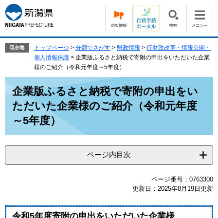
ペ
メ
ー
ニ
ジ
ュ
の
ー
先
を
トップページ
>
分類でさがす
>
県政情報
>
行財政改革・情報公開・
現在地
頭
飛
個人情報保護
>
企業版ふるさと納税で寄附の申出をいただいた企業
で
ば
様のご紹介（令和元年度～5年度）​
す。
し
本
て
企業版ふるさと納税で寄附の申出をい
文
本
ただいた企業様のご紹介（令和元年度
文
へ
～5年度）​
ページ内目次
ページ番号：0763300
更新日：2025年8月19日更新
令和5年度寄附の申出をいただいた企業様​