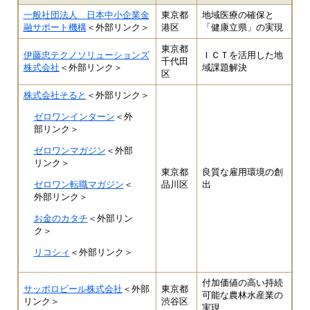
一般社団法人 日本中小企業金
東京都
地域医療の確保と
融サポート機構
＜外部リンク＞
港区
「健康立県」の実現
東京都
伊藤忠テクノソリューションズ
ＩＣＴを活用した地
千代田
株式会社
＜外部リンク＞
域課題解決
区
株式会社そると
＜外部リンク＞
ゼロワンインターン
＜外
部リンク＞
ゼロワンマガジン
＜外部
リンク＞
東京都
良質な雇用環境の創
ゼロワン転職マガジン
＜
品川区
出
外部リンク＞
お金のカタチ
＜外部リン
ク＞
リコシィ
＜外部リンク＞
付加価値の高い持続
サッポロビール株式会社
＜外部
東京都
可能な農林水産業の
リンク＞
渋谷区
実現