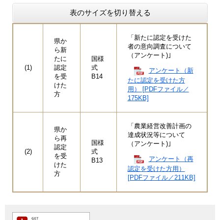
表のサイズを切り替える
「新たに認定を受けた
県か
者の意向調査について
ら新
（アンケート)｣
たに
国様
(1)
認定
式
アンケート（新
を受
B14
たに認定を受けた方
けた
用） [PDFファイル／
方
175KB]
「農業経営改善計画の
県か
達成状況等について
ら再
国様
（アンケート)｣
認定
(2)
式
を受
アンケート（再
B13
けた
認定を受けた方用）
方
[PDFファイル／211KB]