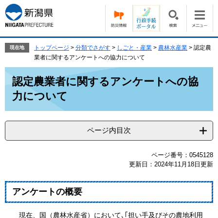
ペ
メ
ー
ニ
ジ
ュ
の
ー
先
を
トップページ
>
分類でさがす
>
しごと・産業
>
農林水産業
>
認定農
現在地
頭
飛
業者に関するアンケートへの協力について
で
ば
本
す。
し
認定農業者に関するアンケートへの協
文
て
力について
本
文
へ
ページ内目次
ページ番号：0545128
更新日：2024年11月18日更新
アンケートの概要
現在、国（農林水産省）において､｢担い手及びその農地利用