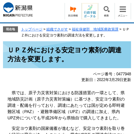
ペ
メ
ー
ニ
ジ
ュ
の
ー
先
を
トップページ
>
組織でさがす
>
福祉保健部 地域医療政策課
>
ＵＰ
現在地
頭
飛
Ｚ外における安定ヨウ素剤の調達方法を変更します。
で
ば
本
す。
し
ＵＰＺ外における安定ヨウ素剤の調達
文
て
方法を変更します。
本
文
へ
ページ番号：0477948
更新日：2022年3月29日更新
県では、原子力災害対策における防護措置の一環として、県
地域防災計画（原子力災害対策編）に基づき、安定ヨウ素剤の
調達・配備を行っており、調達にあたっては国が定める即時避
難区域（PAZ）・避難準備区域（UPZ）の調達に加え、県内
UPZ外についても平成26年から県独自で購入してきました。
安定ヨウ素剤の国家備蓄が進むなど、安定ヨウ素剤を取り巻