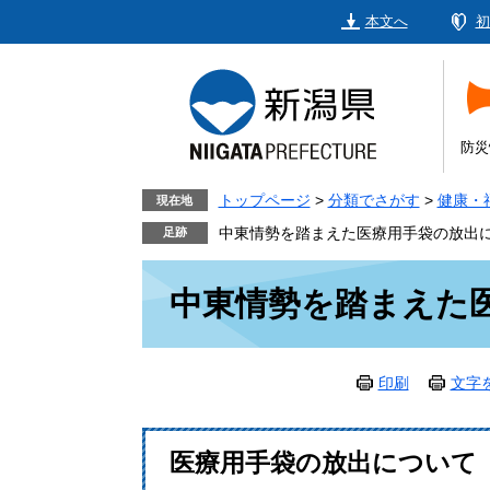
ペ
メ
本文へ
初
ー
ニ
ジ
ュ
の
ー
先
を
頭
飛
防災
で
ば
す。
し
トップページ
>
分類でさがす
>
健康・
現在地
て
中東情勢を踏まえた医療用手袋の放出
本
本
文
中東情勢を踏まえた
文
へ
印刷
文字
医療用手袋の放出について