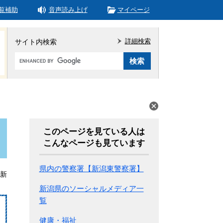
覧補助
音声読み上げ
マイページ
詳細検索
サイト内検索
Google
カ
ス
タ
ム
検
索
このページを見ている人は
こんなページも見ています
県内の警察署【新潟東警察署】
更新
新潟県のソーシャルメディア一
覧
健康・福祉