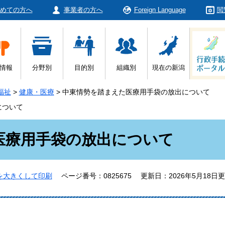
めての方へ
事業者の方へ
Foreign Language
閲
情報
分野別
目的別
組織別
現在の新潟
福祉
>
健康・医療
>
中東情勢を踏まえた医療用手袋の放出について
について
医療用手袋の放出について
を大きくして印刷
ページ番号：0825675
更新日：2026年5月18日