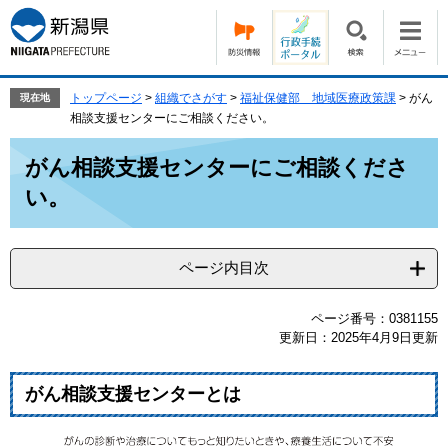
ペ
メ
ー
ニ
ジ
ュ
の
ー
先
を
トップページ
>
組織でさがす
>
福祉保健部 地域医療政策課
>
がん
現在地
頭
飛
相談支援センターにご相談ください。
で
ば
本
す。
し
がん相談支援センターにご相談くださ
文
て
い。
本
文
へ
ページ内目次
ページ番号：0381155
更新日：2025年4月9日更新
がん相談支援センターとは