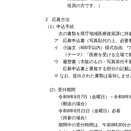
役員の方です。）
2 応募方法
（1）申込手続
次の書類を県庁地域医療政策課に持参
ア 応募申込書（写真貼付の上、必要事
イ 小論文（800字以内）様式自由、ワ
《テーマ》「医療を受ける立場で新潟
ウ 履歴書（市販のもの・写真添付不
応募申込書と重複する部分の記載は
※ なお、提出された書類は返却しませ
(2）受付期間
令和8年8月7日（金曜日）～令和8年8
《郵送の場合》
令和8年8月21日（金曜日）必着
《持参の場合》
期間中の受付時間は、午前8時30分から