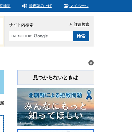
覧補助
音声読み上げ
マイページ
詳細検索
サイト内検索
Google
カ
ス
タ
ム
検
索
見つからないときは
更新