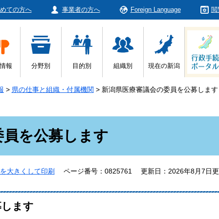
めての方へ
事業者の方へ
Foreign Language
閲
情報
分野別
目的別
組織別
現在の新潟
報
>
県の仕事と組織・付属機関
>
新潟県医療審議会の委員を公募します
委員を公募します
を大きくして印刷
ページ番号：0825761
更新日：2026年8月7日
募します