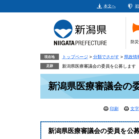
ペ
メ
本文へ
初
ー
ニ
ジ
ュ
の
ー
先
を
頭
飛
防災
で
ば
す。
し
トップページ
>
分類でさがす
>
県政情
現在地
て
新潟県医療審議会の委員を公募します
本
本
文
新潟県医療審議会の
文
へ
印刷
文字
新潟県医療審議会の委員を公