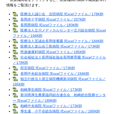
情報をご覧頂けます。
医療法人誠心会 吉田病院 [Excelファイル／178KB]
長岡赤十字病院 [Excelファイル／207KB]
長岡西病院 [Excelファイル／183KB]
医療法人立川メディカルセンター立川綜合病院 [Excel
ファイル／194KB]
医療法人至誠会長岡保養園 [Excelファイル／184KB]
医療法人楽山会三島病院 [Excelファイル／173KB]
悠遊健康村病院 [Excelファイル／185KB]
社会福祉法人長岡福祉協会長岡療育園 [Excelファイル
／178KB]
田宮病院 [Excelファイル／173KB]
長岡中央綜合病院 [Excelファイル／194KB]
独立行政法人国立病院機構新潟病院 [Excelファイル／
185KB]
柏崎厚生病院 [Excelファイル／173KB]
新潟県厚生農業協同組合連合会 柏崎総合医療センタ
ー [Excelファイル／189KB]
柏崎中央病院 [Excelファイル／173KB]
厚生連 小千谷総合病院 [Excelファイル／185KB]