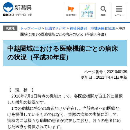
ペ
メ
ー
ニ
ジ
ュ
の
ー
先
を
トップページ
>
組織でさがす
>
福祉保健部 地域医療政策課
>
中越
現在地
頭
飛
圏域における医療機能ごとの病床の状況（平成30年度）
で
ば
本
す。
し
中越圏域における医療機能ごとの病床
文
て
の状況（平成30年度）
本
文
へ
ページ番号：2021040139
更新日：2021年4月1日更新
【 現 状 】
2018年7月1日時点の機能として、各医療機関が自主的に選択
した機能の状況です。
1つの病棟に特定の患者だけが存在し、当該患者への医療だ
けを提供しているものではなく、実際の病棟の実情に即して、
病棟内には様々な病期の患者が混在しており、各々の患者に応
じた医療が提供されています。