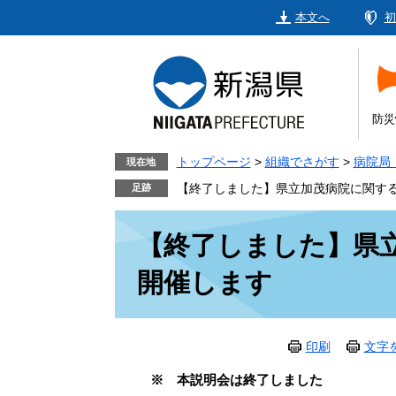
ペ
メ
本文へ
初
ー
ニ
ジ
ュ
の
ー
先
を
頭
飛
防災
で
ば
す。
し
トップページ
>
組織でさがす
>
病院局
現在地
て
【終了しました】県立加茂病院に関す
本
本
文
【終了しました】県
文
へ
開催します
印刷
文字
※ 本説明会は終了しました