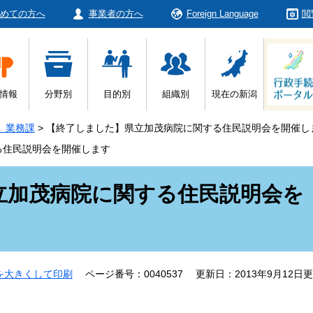
めての方へ
事業者の方へ
Foreign Language
閲
情報
分野別
目的別
組織別
現在の新潟
 業務課
>
【終了しました】県立加茂病院に関する住民説明会を開催し
る住民説明会を開催します
立加茂病院に関する住民説明会を
を大きくして印刷
ページ番号：0040537
更新日：2013年9月12日