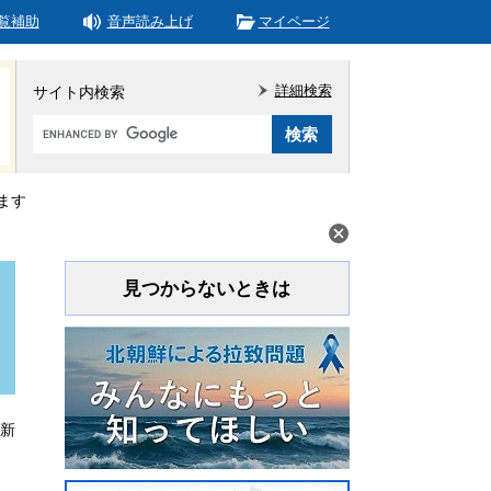
覧補助
音声読み上げ
マイページ
詳細検索
サイト内検索
Google
カ
ス
タ
ます
ム
検
索
見つからないときは
更新