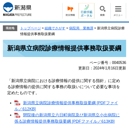
ペ
メ
ー
ニ
ジ
ュ
の
ー
先
を
トップページ
>
組織でさがす
>
病院局 業務課
>
新潟県立病院診療
現在地
頭
飛
情報提供事務取扱要綱
で
ば
本
す。
し
新潟県立病院診療情報提供事務取扱要綱
文
て
本
ページ番号：0040536
文
更新日：2024年1月16日更新
へ
「新潟県立病院における診療情報の提供に関する指針」に定め
る診療情報の提供に関する事務の取扱いについて必要な事項を
定めたものです。
新潟県立病院診療情報提供事務取扱要綱 [PDFファイ
ル／612KB]
閉院後の新潟県立六日町病院及び新潟県立小出病院に
係る診療情報提供事務取扱要綱 [PDFファイル／613KB]