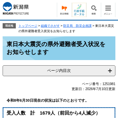
ペ
メ
ー
ニ
ジ
ュ
の
ー
先
を
トップページ
>
組織でさがす
>
防災局 防災企画課
>
東日本大震災
現在地
頭
飛
の県外避難者受入状況をお知らせします
で
ば
本
す。
し
東日本大震災の県外避難者受入状況を
文
て
お知らせします
本
文
へ
ページ内目次
ページ番号：1251981
更新日：2026年7月10日更新
令和8年6月30日現在の状況は以下のとおりです。
受入人数 計 1679人（前回から4人減少）