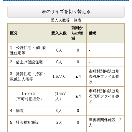
表のサイズを切り替える
受入人数等一覧表
前回か
区分
受入人数
らの増
備考
減
1 公営住宅・雇用促
0人
0
-
進住宅等
2 借上げ仮設住宅
0人
0
-
市町村別内訳は別
3 賃貸住宅・持家・
1,677人
▲4
添PDFファイル参
親戚知人宅等
照
市町村別内訳は別
1＋2＋3
（1,677
▲4
添PDFファイル参
（市町村把握分）
人）
照
4 病院
0人
0
-
障害者関係施設 2
5 社会福祉施設
2人
0
人