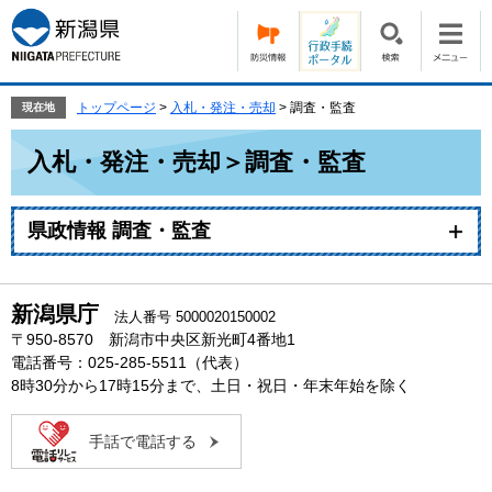
ペ
メ
ー
ニ
ジ
ュ
の
ー
先
を
トップページ
>
入札・発注・売却
>
調査・監査
現在地
頭
飛
本
で
ば
入札・発注・売却＞調査・監査
文
す。
し
て
本
県政情報 調査・監査
文
へ
新潟県庁
法人番号 5000020150002
〒950-8570 新潟市中央区新光町4番地1
電話番号：025-285-5511（代表）
8時30分から17時15分まで、土日・祝日・年末年始を除く
手話で電話する