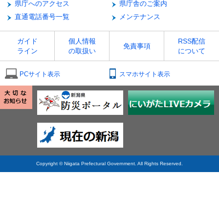
県庁へのアクセス
県庁舎のご案内
直通電話番号一覧
メンテナンス
ガイド
個人情報
RSS配信
免責事項
ライン
の取扱い
について
PCサイト表示
スマホサイト表示
Copyright © Niigata Prefectural Government. All Rights Reserved.