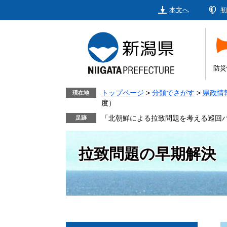
ペ
メ
本文へ
初
ー
ニ
ジ
ュ
の
ー
先
を
頭
飛
防災
で
ば
す。
し
トップページ
>
分類でさがす
>
県政情
現在地
度）
て
本
「北朝鮮による拉致問題を考える巡回パ
文
へ
拉致問題の早期解決