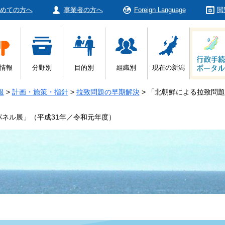
めての方へ
事業者の方へ
Foreign Language
閲
情報
分野別
目的別
組織別
現在の新潟
報
>
計画・施策・指針
>
拉致問題の早期解決
>
「北朝鮮による拉致問題
ネル展」（平成31年／令和元年度）