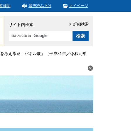
覧補助
音声読み上げ
マイページ
詳細検索
サイト内検索
Google
カ
ス
タ
を考える巡回パネル展」（平成31年／令和元年
ム
検
索