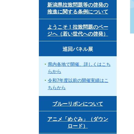
新潟県拉致問題等の啓発の
推進に関する条例について
ようこそ！拉致問題のペー
ジへ（若い世代への啓発）
巡回パネル展
県内各地で開催、詳しくはこち
らから
令和7年度以前の開催実績はこ
ちらから
ブルーリボンについて
アニメ「めぐみ」（ダウン
ロード）