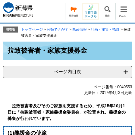
ペ
メ
ー
ニ
ジ
ュ
の
ー
先
を
トップページ
>
分類でさがす
>
県政情報
>
計画・施策・指針
>
拉致
現在地
頭
飛
被害者・家族支援募金
で
ば
本
す。
し
拉致被害者・家族支援募金
文
て
本
文
ページ内目次
へ
ページ番号：0049553
更新日：2017年4月3日更新
拉致被害者及びそのご家族を支援するため、平成15年10月1
日に「拉致被害者・家族義援金委員会」が設置され、義援金の
募集が行われています。
(1)義援金の使途