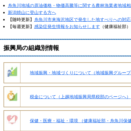
糸魚川地域の原油価格・物価高騰等に関する農林漁業者地域相
新潟焼山に登山する方へ
【随時更新】
糸魚川市来海沢地区で発生した地すべりへの対応
【毎週更新】
感染症発生情報をお知らせします
（健康福祉部）​
振興局の組織別情報
地域振興・地域づくりについて（地域振興グループ
税金について（
上越地域振興局県税部のページへ）
保健・医療・福祉・環境 （健康福祉部・糸魚川保