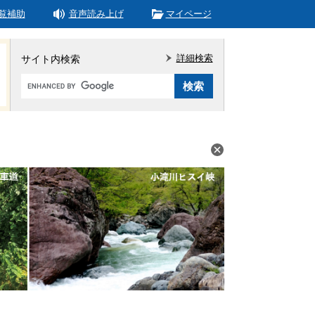
覧補助
音声読み上げ
マイページ
詳細検索
サイト内検索
Google
カ
ス
タ
ム
検
索