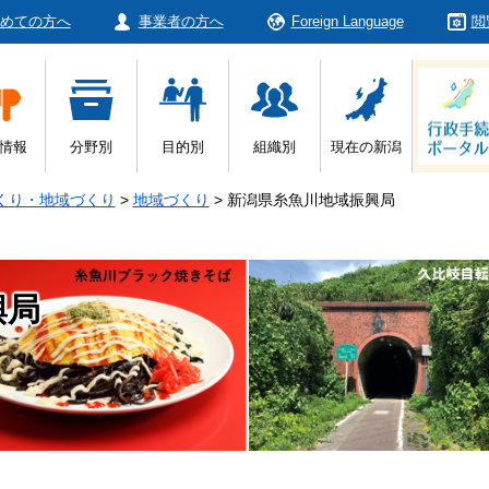
めての方へ
事業者の方へ
Foreign Language
閲
情報
分野別
目的別
組織別
現在の新潟
くり・地域づくり
>
地域づくり
>
新潟県糸魚川地域振興局
興局