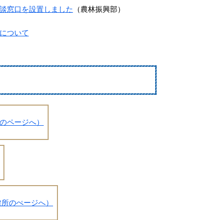
談窓口を設置しました
（農林振興部）
につい​て
のページへ）
健所のぺージへ）