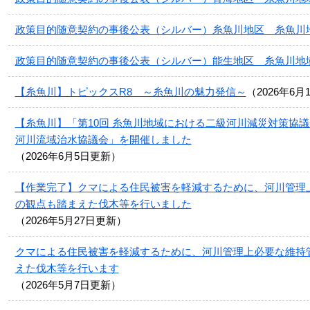
政策目的随意契約の事後公表（シルバー）糸魚川地区 糸魚川
政策目的随意契約の事後公表（シルバー）能生地区 糸魚川地
【糸魚川】トピックスR8 ～糸魚川の魅力発信～
2026年6月
【糸魚川】「第10回 糸魚川地域における二級河川減災対策協議
河川流域治水協議会」を開催しました
2026年6月5日更新
【作業完了】クマによる住民被害を軽減するために、河川管理
の観点も踏まえた伐木等を行いました
2026年5月27日更新
クマによる住民被害を軽減するために、河川管理上必要な維持
えた伐木等を行います
2026年5月7日更新