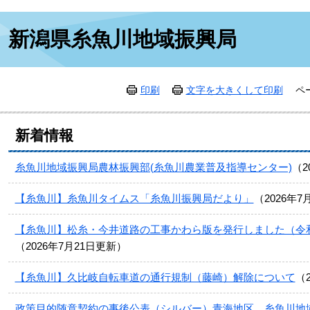
本
新潟県糸魚川地域振興局
文
印刷
文字を大きくして印刷
ペ
新着情報
糸魚川地域振興局農林振興部(糸魚川農業普及指導センター)
2
【糸魚川】糸魚川タイムス「糸魚川振興局だより」
2026年7
【糸魚川】松糸・今井道路の工事かわら版を発行しました（令和8
2026年7月21日更新
【糸魚川】久比岐自転車道の通行規制（藤崎）解除について
政策目的随意契約の事後公表（シルバー）青海地区 糸魚川地