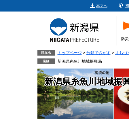
ペ
メ
本文へ
初
ー
ニ
ジ
ュ
の
ー
先
を
頭
飛
防災
で
ば
す。
し
トップページ
>
分類でさがす
>
まちづ
現在地
て
新潟県糸魚川地域振興局
本
文
新潟県糸魚川地域振
へ