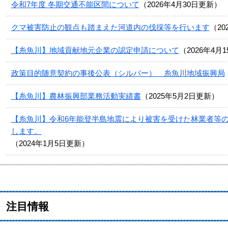
令和7年度 冬期交通不能区間について
2026年4月30日更新
クマ被害防止の観点も踏まえた河道内の伐採等を行います
2
【糸魚川】地域貢献地元企業の認定申請について
2026年4月
政策目的随意契約の事後公表（シルバー） 糸魚川地域振興局
【糸魚川】農林振興部業務活動実績書
2025年5月2日更新
【糸魚川】令和6年能登半島地震により被害を受けた林業者等
します。
2024年1月5日更新
注目情報