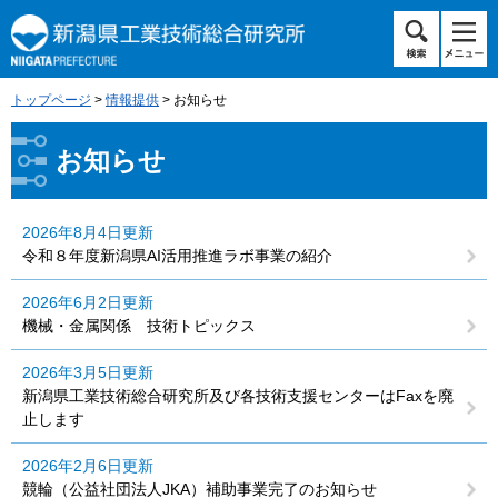
ペ
メ
ー
ニ
ジ
ュ
の
ー
トップページ
>
情報提供
>
お知らせ
先
を
頭
飛
本
で
ば
お知らせ
文
す。
し
て
本
2026年8月4日更新
文
令和８年度新潟県AI活用推進ラボ事業の紹介
へ
2026年6月2日更新
機械・金属関係 技術トピックス
2026年3月5日更新
新潟県工業技術総合研究所及び各技術支援センターはFaxを廃
止します
2026年2月6日更新
競輪（公益社団法人JKA）補助事業完了のお知らせ